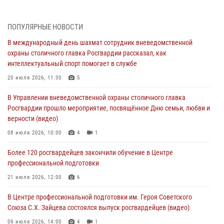
04 августа 2026, 18:16
5
1
ПОПУЛЯРНЫЕ НОВОСТИ
В столичном главке Росгвардии завершился чемпионат по самбо и
В международный день шахмат сотрудник вневедомственной
боевому самбо. (видео)
охраны столичного главка Росгвардии рассказал, как
04 августа 2026, 14:00
7
1
интеллектуальный спорт помогает в службе
Офицер Росгвардии стал гостем прямого эфира на «Радио Москвы»
20 июля 2026, 11:30
5
и рассказал о работе дежурных частей
В Управлении вневедомственной охраны столичного главка
04 августа 2026, 12:28
Росгвардии прошло мероприятие, посвящённое Дню семьи, любви и
верности (видео)
В Москве росгвардейцы задержали подозреваемого в нападении
на охранника торгового центра (видео)
08 июля 2026, 10:00
4
1
04 августа 2026, 08:26
1
Более 120 росгвардейцев закончили обучение в Центре
профессиональной подготовки
В Главном управлении Росгвардии по городу Москве подвели итоги
работы подразделений за прошедший месяц
21 июля 2026, 12:00
6
03 августа 2026, 13:00
В Центре профессиональной подготовки им. Героя Советского
Союза С.Х. Зайцева состоялся выпуск росгвардейцев (видео)
09 июля 2026, 14:00
4
1