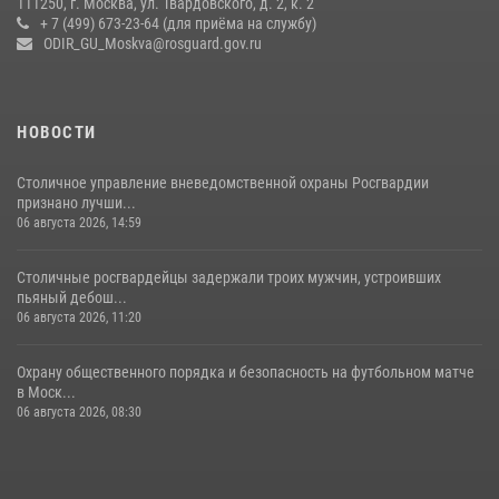
111250, г. Москва, ул. Твардовского, д. 2, к. 2
+ 7 (499) 673-23-64 (для приёма на службу)
Центр профессиональной подготовки сотрудников
ODIR_GU_Moskva@rosguard.gov.ru
вневедомственной охраны столичного главка Росгвардии отмечает
своё 32-летие (видео)
18 июля 2026, 08:00
8
1
НОВОСТИ
Столичное управление вневедомственной охраны Росгвардии
признано лучши...
06 августа 2026, 14:59
Столичные росгвардейцы задержали троих мужчин, устроивших
пьяный дебош...
06 августа 2026, 11:20
Охрану общественного порядка и безопасность на футбольном матче
в Моск...
06 августа 2026, 08:30