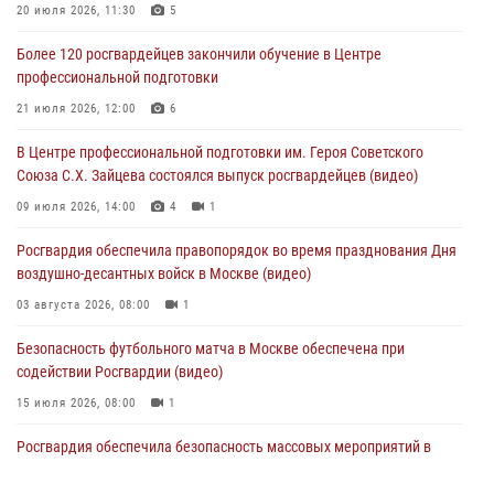
Столичные росгвардейцы задержали троих мужчин, устроивших
20 июля 2026, 11:30
5
пьяный дебош в баре (видео)
Более 120 росгвардейцев закончили обучение в Центре
06 августа 2026, 11:20
1
профессиональной подготовки
Охрану общественного порядка и безопасность на футбольном
21 июля 2026, 12:00
6
матче в Москве обеспечила Росгвардия (видео)
В Центре профессиональной подготовки им. Героя Советского
06 августа 2026, 08:30
1
Союза С.Х. Зайцева состоялся выпуск росгвардейцев (видео)
Столичные росгвардейцы задержали мужчину, устроившего дебош
09 июля 2026, 14:00
4
1
в букмекерской конторе (Видео)
Росгвардия обеспечила правопорядок во время празднования Дня
05 августа 2026, 12:39
1
воздушно-десантных войск в Москве (видео)
03 августа 2026, 08:00
1
Безопасность футбольного матча в Москве обеспечена при
содействии Росгвардии (видео)
15 июля 2026, 08:00
1
Росгвардия обеспечила безопасность массовых мероприятий в
Москве (видео)