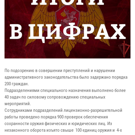
По подозрению в совершении преступлений и нарушении
административного законодательства было задержано порядка
200 граждан.
Подразделениями специального назначения выполнено более
40 задач по силовому сопровождению специальных
мероприятий.
Сотрудниками подразделений лицензионно-разрешительной
работы проведено порядка 900 проверок обеспечения
сохранности оружия физических и юридических лиц. Из
незаконного оборота изъято свыше 100 единиц оружия и 4-х