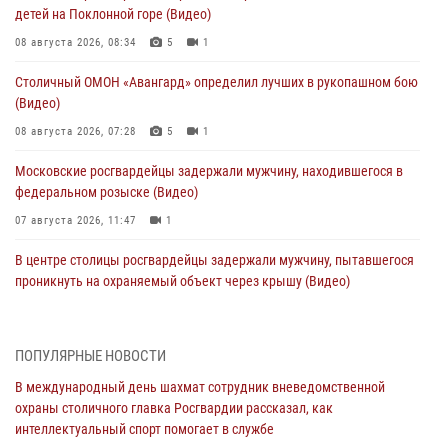
детей на Поклонной горе (Видео)
08 августа 2026, 08:34
5
1
Столичный ОМОН «Авангард» определил лучших в рукопашном бою
(Видео)
08 августа 2026, 07:28
5
1
Московские росгвардейцы задержали мужчину, находившегося в
федеральном розыске (Видео)
07 августа 2026, 11:47
1
В центре столицы росгвардейцы задержали мужчину, пытавшегося
проникнуть на охраняемый объект через крышу (Видео)
07 августа 2026, 09:26
1
Столичное управление вневедомственной охраны Росгвардии
ПОПУЛЯРНЫЕ НОВОСТИ
признано лучшим по итогам полугодия на всероссийском
В международный день шахмат сотрудник вневедомственной
совещании в Нижнем Новгороде (видео)
охраны столичного главка Росгвардии рассказал, как
06 августа 2026, 14:59
10
1
интеллектуальный спорт помогает в службе