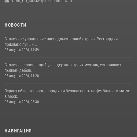
ODIR_GU_Moskva@rosguard.gov.ru
вневедомственной охраны столичного главка Росгвардии отмечает
своё 32-летие (видео)
18 июля 2026, 08:00
8
1
НОВОСТИ
Столичное управление вневедомственной охраны Росгвардии
признано лучши...
06 августа 2026, 14:59
Столичные росгвардейцы задержали троих мужчин, устроивших
пьяный дебош...
06 августа 2026, 11:20
Охрану общественного порядка и безопасность на футбольном матче
в Моск...
06 августа 2026, 08:30
НАВИГАЦИЯ