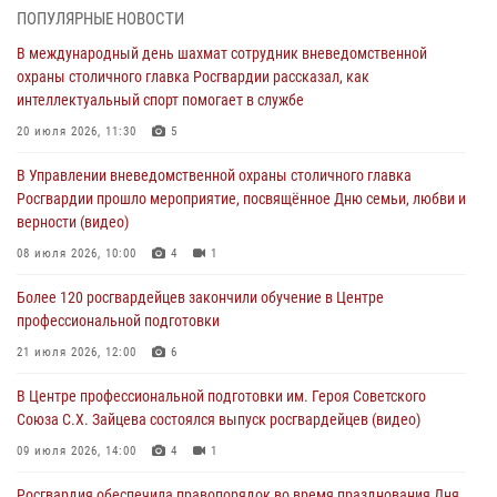
ПОПУЛЯРНЫЕ НОВОСТИ
В столичном главке Росгвардии завершился чемпионат по самбо и
В международный день шахмат сотрудник вневедомственной
боевому самбо. (видео)
охраны столичного главка Росгвардии рассказал, как
04 августа 2026, 14:00
7
1
интеллектуальный спорт помогает в службе
Офицер Росгвардии стал гостем прямого эфира на «Радио Москвы»
20 июля 2026, 11:30
5
и рассказал о работе дежурных частей
В Управлении вневедомственной охраны столичного главка
04 августа 2026, 12:28
Росгвардии прошло мероприятие, посвящённое Дню семьи, любви и
верности (видео)
В Москве росгвардейцы задержали подозреваемого в нападении
на охранника торгового центра (видео)
08 июля 2026, 10:00
4
1
04 августа 2026, 08:26
1
Более 120 росгвардейцев закончили обучение в Центре
профессиональной подготовки
В Главном управлении Росгвардии по городу Москве подвели итоги
работы подразделений за прошедший месяц
21 июля 2026, 12:00
6
03 августа 2026, 13:00
В Центре профессиональной подготовки им. Героя Советского
Союза С.Х. Зайцева состоялся выпуск росгвардейцев (видео)
09 июля 2026, 14:00
4
1
Росгвардия обеспечила правопорядок во время празднования Дня