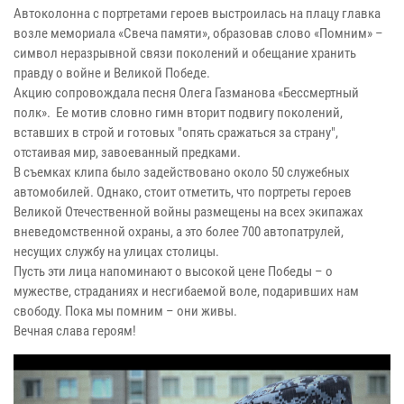
Автоколонна с портретами героев выстроилась на плацу главка
возле мемориала «Свеча памяти», образовав слово «Помним» –
символ неразрывной связи поколений и обещание хранить
правду о войне и Великой Победе.
Акцию сопровождала песня Олега Газманова «Бессмертный
полк». Ее мотив словно гимн вторит подвигу поколений,
вставших в строй и готовых "опять сражаться за страну",
отстаивая мир, завоеванный предками.
В съемках клипа было задействовано около 50 служебных
автомобилей. Однако, стоит отметить, что портреты героев
Великой Отечественной войны размещены на всех экипажах
вневедомственной охраны, а это более 700 автопатрулей,
несущих службу на улицах столицы.
Пусть эти лица напоминают о высокой цене Победы – о
мужестве, страданиях и несгибаемой воле, подаривших нам
свободу. Пока мы помним – они живы.
Вечная слава героям!