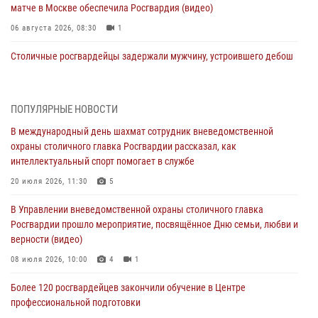
матче в Москве обеспечила Росгвардия (видео)
06 августа 2026, 08:30
1
Столичные росгвардейцы задержали мужчину, устроившего дебош
в букмекерской конторе (Видео)
05 августа 2026, 12:39
1
ПОПУЛЯРНЫЕ НОВОСТИ
Московские росгвардейцы обеспечили безопасность проведения
В международный день шахмат сотрудник вневедомственной
футбольного матча Кубка России (Видео)
охраны столичного главка Росгвардии рассказал, как
05 августа 2026, 12:35
1
интеллектуальный спорт помогает в службе
Делегация МВД Республики Беларусь ознакомилась с передовыми
20 июля 2026, 11:30
5
методами работы Росгвардии в Москве (видео)
В Управлении вневедомственной охраны столичного главка
04 августа 2026, 18:16
5
1
Росгвардии прошло мероприятие, посвящённое Дню семьи, любви и
верности (видео)
В столичном главке Росгвардии завершился чемпионат по самбо и
боевому самбо. (видео)
08 июля 2026, 10:00
4
1
04 августа 2026, 14:00
7
1
Более 120 росгвардейцев закончили обучение в Центре
профессиональной подготовки
Офицер Росгвардии стал гостем прямого эфира на «Радио Москвы»