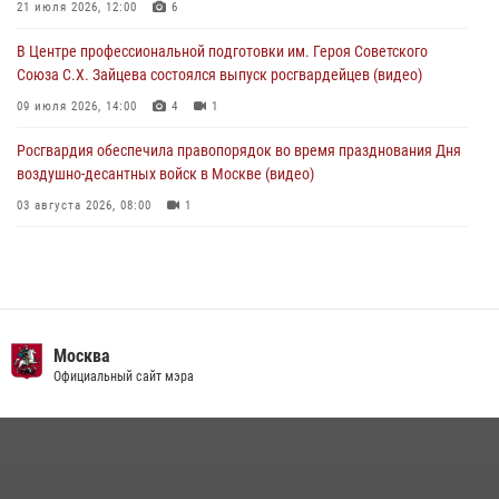
и рассказал о работе дежурных частей
21 июля 2026, 12:00
6
04 августа 2026, 12:28
В Центре профессиональной подготовки им. Героя Советского
Союза С.Х. Зайцева состоялся выпуск росгвардейцев (видео)
09 июля 2026, 14:00
4
1
Росгвардия обеспечила правопорядок во время празднования Дня
воздушно-десантных войск в Москве (видео)
03 августа 2026, 08:00
1
Пазл счастливой жизни: история любви и службы сотрудников
вневедомственной охраны Росгвардии
08 июля 2026, 14:30
2
Безопасность футбольного матча в Москве обеспечена при
Москва
содействии Росгвардии (видео)
Официальный сайт мэра
15 июля 2026, 08:00
1
Росгвардия обеспечила безопасность массовых мероприятий в
Москве (видео)