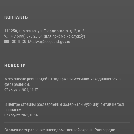
27 июля 2026, 08:00
1
В спецподразделении столичного главка Росгвардии завершился
КОНТАКТЫ
чемпионат по самбо (виео)
15 июля 2026, 14:00
8
1
111250, г. Москва, ул. Твардовского, д. 2, к. 2
+ 7 (499) 673-23-64 (для приёма на службу)
Центр профессиональной подготовки сотрудников
ODIR_GU_Moskva@rosguard.gov.ru
вневедомственной охраны столичного главка Росгвардии отмечает
своё 32-летие (видео)
18 июля 2026, 08:00
8
1
НОВОСТИ
Московские росгвардейцы задержали мужчину, находившегося в
федеральном...
07 августа 2026, 11:47
В центре столицы росгвардейцы задержали мужчину, пытавшегося
проникнут...
07 августа 2026, 09:26
Столичное управление вневедомственной охраны Росгвардии