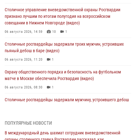
Столичное управление вневедомственной охраны Росгвардии
признано лучшим по итогам полугодия на всероссийском
совещании в Нижнем Новгороде (видео)
06 августа 2026, 14:59
10
1
Столичные росгвардейцы задержали троих мужчин, устроивших
пьяный дебош в баре (видео)
06 августа 2026, 11:20
1
Охрану общественного порядка и безопасность на футбольном
матче в Москве обеспечила Росгвардия (видео)
06 августа 2026, 08:30
1
Столичные росгвардейцы задержали мужчину, устроившего дебош
в букмекерской конторе (Видео)
05 августа 2026, 12:39
1
ПОПУЛЯРНЫЕ НОВОСТИ
Московские росгвардейцы обеспечили безопасность проведения
В международный день шахмат сотрудник вневедомственной
футбольного матча Кубка России (Видео)
охраны столичного главка Росгвардии рассказал, как