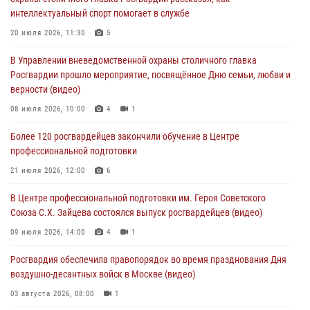
05 августа 2026, 12:35
1
интеллектуальный спорт помогает в службе
Делегация МВД Республики Беларусь ознакомилась с передовыми
20 июля 2026, 11:30
5
методами работы Росгвардии в Москве (видео)
В Управлении вневедомственной охраны столичного главка
04 августа 2026, 18:16
5
1
Росгвардии прошло мероприятие, посвящённое Дню семьи, любви и
верности (видео)
В столичном главке Росгвардии завершился чемпионат по самбо и
боевому самбо. (видео)
08 июля 2026, 10:00
4
1
04 августа 2026, 14:00
7
1
Более 120 росгвардейцев закончили обучение в Центре
профессиональной подготовки
Офицер Росгвардии стал гостем прямого эфира на «Радио Москвы»
и рассказал о работе дежурных частей
21 июля 2026, 12:00
6
04 августа 2026, 12:28
В Центре профессиональной подготовки им. Героя Советского
Союза С.Х. Зайцева состоялся выпуск росгвардейцев (видео)
09 июля 2026, 14:00
4
1
Росгвардия обеспечила правопорядок во время празднования Дня
воздушно-десантных войск в Москве (видео)
03 августа 2026, 08:00
1