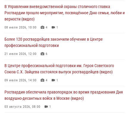
методами работы Росгвардии в Москве (видео)
В Управлении вневедомственной охраны столичного главка
04 августа 2026, 18:16
5
1
Росгвардии прошло мероприятие, посвящённое Дню семьи, любви и
верности (видео)
В столичном главке Росгвардии завершился чемпионат по самбо и
боевому самбо. (видео)
08 июля 2026, 10:00
4
1
04 августа 2026, 14:00
7
1
Более 120 росгвардейцев закончили обучение в Центре
профессиональной подготовки
Офицер Росгвардии стал гостем прямого эфира на «Радио Москвы»
и рассказал о работе дежурных частей
21 июля 2026, 12:00
6
04 августа 2026, 12:28
В Центре профессиональной подготовки им. Героя Советского
Союза С.Х. Зайцева состоялся выпуск росгвардейцев (видео)
09 июля 2026, 14:00
4
1
Росгвардия обеспечила правопорядок во время празднования Дня
воздушно-десантных войск в Москве (видео)
03 августа 2026, 08:00
1
Пазл счастливой жизни: история любви и службы сотрудников
вневедомственной охраны Росгвардии