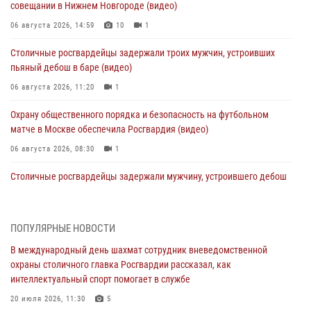
совещании в Нижнем Новгороде (видео)
06 августа 2026, 14:59
10
1
Столичные росгвардейцы задержали троих мужчин, устроивших
пьяный дебош в баре (видео)
06 августа 2026, 11:20
1
Охрану общественного порядка и безопасность на футбольном
матче в Москве обеспечила Росгвардия (видео)
06 августа 2026, 08:30
1
Столичные росгвардейцы задержали мужчину, устроившего дебош
в букмекерской конторе (Видео)
05 августа 2026, 12:39
1
ПОПУЛЯРНЫЕ НОВОСТИ
Московские росгвардейцы обеспечили безопасность проведения
В международный день шахмат сотрудник вневедомственной
футбольного матча Кубка России (Видео)
охраны столичного главка Росгвардии рассказал, как
05 августа 2026, 12:35
1
интеллектуальный спорт помогает в службе
Делегация МВД Республики Беларусь ознакомилась с передовыми
20 июля 2026, 11:30
5