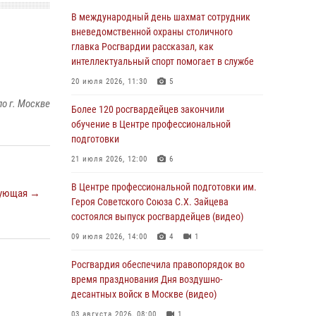
Столичные росгвардейцы задержали троих
В международный день шахмат сотрудник
мужчин, устроивших пьяный дебош в баре
вневедомственной охраны столичного
(видео)
главка Росгвардии рассказал, как
интеллектуальный спорт помогает в службе
06 августа 2026, 11:20
1
20 июля 2026, 11:30
5
Охрану общественного порядка и
о г. Москве
безопасность на футбольном матче в Москве
Более 120 росгвардейцев закончили
обеспечила Росгвардия (видео)
обучение в Центре профессиональной
подготовки
06 августа 2026, 08:30
1
21 июля 2026, 12:00
6
Столичные росгвардейцы задержали
мужчину, устроившего дебош в букмекерской
В Центре профессиональной подготовки им.
ующая →
конторе (Видео)
Героя Советского Союза С.Х. Зайцева
состоялся выпуск росгвардейцев (видео)
05 августа 2026, 12:39
1
09 июля 2026, 14:00
4
1
Московские росгвардейцы обеспечили
безопасность проведения футбольного матча
Росгвардия обеспечила правопорядок во
Кубка России (Видео)
время празднования Дня воздушно-
десантных войск в Москве (видео)
05 августа 2026, 12:35
1
03 августа 2026, 08:00
1