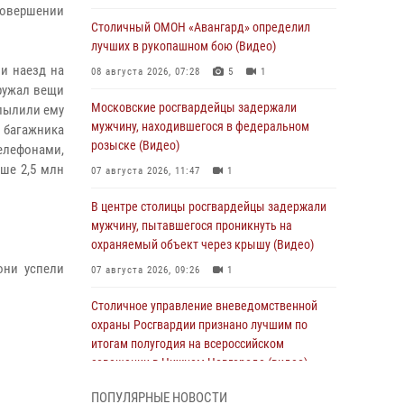
совершении
Столичный ОМОН «Авангард» определил
лучших в рукопашном бою (Видео)
и наезд на
08 августа 2026, 07:28
5
1
ружал вещи
Московские росгвардейцы задержали
пылили ему
мужчину, находившегося в федеральном
з багажника
розыске (Видео)
елефонами,
ше 2,5 млн
07 августа 2026, 11:47
1
В центре столицы росгвардейцы задержали
мужчину, пытавшегося проникнуть на
охраняемый объект через крышу (Видео)
они успели
07 августа 2026, 09:26
1
Столичное управление вневедомственной
охраны Росгвардии признано лучшим по
итогам полугодия на всероссийском
совещании в Нижнем Новгороде (видео)
06 августа 2026, 14:59
10
1
ПОПУЛЯРНЫЕ НОВОСТИ