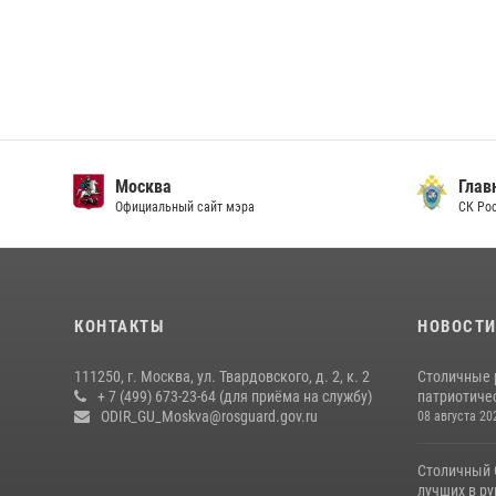
Москва
Главн
Официальный сайт мэра
СК Рос
КОНТАКТЫ
НОВОСТ
111250, г. Москва, ул. Твардовского, д. 2, к. 2
Столичные 
+ 7 (499) 673-23-64 (для приёма на службу)
патриотичес
ODIR_GU_Moskva@rosguard.gov.ru
08 августа 20
Столичный 
лучших в р