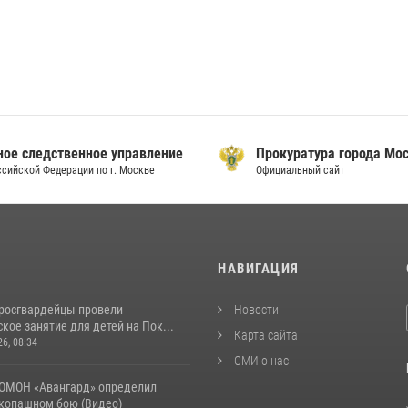
ое следственное управление
Прокуратура города Мо
сийской Федерации по г. Москве
Официальный сайт
И
НАВИГАЦИЯ
росгвардейцы провели
Новости
кое занятие для детей на Пок...
Карта сайта
26, 08:34
СМИ о нас
ОМОН «Авангард» определил
укопашном бою (Видео)