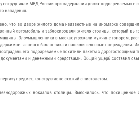
у сотрудникам МВД России при задержании двоих подозреваемых в 
го нападения.
ено, что во дворе жилого дома неизвестные на иномарке совершил
ванный автомобиль и заблокировали жителя столицы, который выг
 машины. Злоумышленники в масках угрожали мужчине топором, рас
одержимое газового баллончика и нанесли телесные повреждения. И
острадавшего подозреваемые похитили пакеты с дорогостоящими т
 документами и денежными средствами. Общий ущерб составил свы
спертизу предмет, конструктивно схожий с пистолетом.
лезнодорожных вокзалов столицы. Выяснилось, что похищенное 