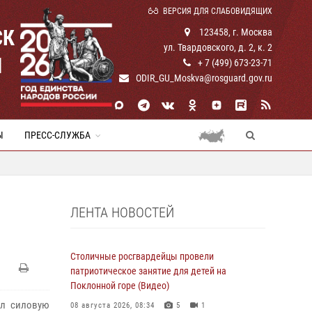
ВЕРСИЯ ДЛЯ СЛАБОВИДЯЩИХ
СК
123458, г. Москва
ул. Твардовского, д. 2, к. 2
И
+ 7 (499) 673-23-71
ODIR_GU_Moskva@rosguard.gov.ru
Ы
ПРЕСС-СЛУЖБА
ЛЕНТА НОВОСТЕЙ
Столичные росгвардейцы провели
патриотическое занятие для детей на
Поклонной горе (Видео)
ал силовую
08 августа 2026, 08:34
5
1