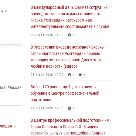
Делегация МВД Республики Беларусь
В международный день шахмат сотрудник
руга
ознакомилась с передовыми методами
вневедомственной охраны столичного
работы Росгвардии в Москве (видео)
главка Росгвардии рассказал, как
интеллектуальный спорт помогает в службе
04 августа 2026, 18:16
5
1
20 июля 2026, 11:30
5
В столичном главке Росгвардии завершился
чемпионат по самбо и боевому самбо.
В Управлении вневедомственной охраны
(видео)
столичного главка Росгвардии прошло
мероприятие, посвящённое Дню семьи,
04 августа 2026, 14:00
7
1
любви и верности (видео)
Офицер Росгвардии стал гостем прямого
08 июля 2026, 10:00
4
1
эфира на «Радио Москвы» и рассказал о
работе дежурных частей
Более 120 росгвардейцев закончили
о г. Москве
обучение в Центре профессиональной
04 августа 2026, 12:28
подготовки
В Москве росгвардейцы задержали
21 июля 2026, 12:00
6
подозреваемого в нападении на охранника
торгового центра (видео)
В Центре профессиональной подготовки им.
ующая →
Героя Советского Союза С.Х. Зайцева
04 августа 2026, 08:26
1
состоялся выпуск росгвардейцев (видео)