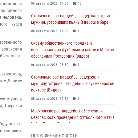
ак кинологи
06 августа 2026, 14:59
10
условного
Столичные росгвардейцы задержали троих
 человека,
мужчин, устроивших пьяный дебош в баре
его курса
06 августа 2026, 11:20
1
ественного
Охрану общественного порядка и
азначения
безопасность на футбольном матче в Москве
бъектов (г.
обеспечила Росгвардия (видео)
06 августа 2026, 08:30
1
ектросталь,
Столичные росгвардейцы задержали
анту Данилу
мужчину, устроившего дебош в букмекерской
конторе (Видео)
ую ступень
05 августа 2026, 12:39
1
я, Тверская
Московские росгвардейцы обеспечили
безопасность проведения футбольного матча
одунов (г.
Кубка России (Видео)
 прапорщик
05 августа 2026, 12:35
1
ПОПУЛЯРНЫЕ НОВОСТИ