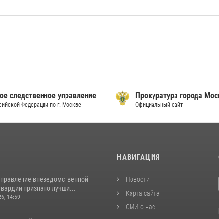
ое следственное управление
Прокуратура города Мо
сийской Федерации по г. Москве
Официальный сайт
И
НАВИГАЦИЯ
управление вневедомственной
Новости
гвардии признано лучши...
Карта сайта
26, 14:59
СМИ о нас