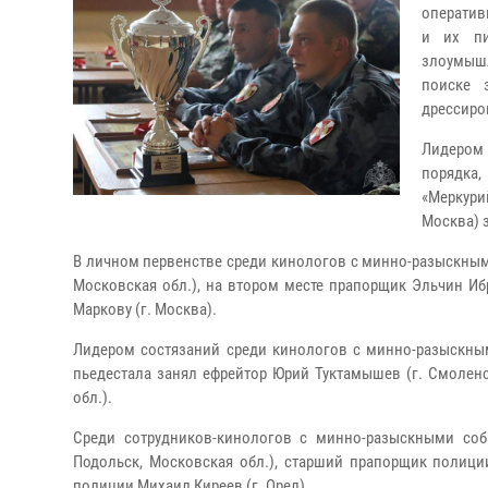
оператив
и их пи
злоумышл
поиске 
дрессиро
Лидером
порядка
«Меркури
Москва) 
В личном первенстве среди кинологов с минно-разыскным
Московская обл.), на втором месте прапорщик Эльчин Ибр
Маркову (г. Москва).
Лидером состязаний среди кинологов с минно-разыскным
пьедестала занял ефрейтор Юрий Туктамышев (г. Смоленс
обл.).
Среди сотрудников-кинологов с минно-разыскными со
Подольск, Московская обл.), старший прапорщик полици
полиции Михаил Киреев (г. Орел).