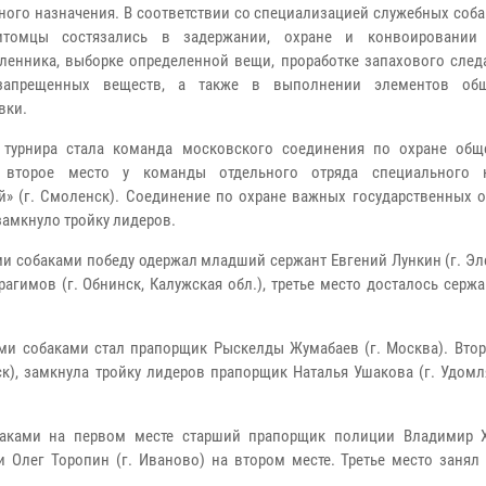
ного назначения. В соответствии со специализацией служебных соб
томцы состязались в задержании, охране и конвоировании 
енника, выборке определенной вещи, проработке запахового следа
запрещенных веществ, а также в выполнении элементов общ
вки.
 турнира стала команда московского соединения по охране общ
, второе место у команды отдельного отряда специального н
й» (г. Смоленск). Соединение по охране важных государственных о
замкнуло тройку лидеров.
и собаками победу одержал младший сержант Евгений Лункин (г. Эл
агимов (г. Обнинск, Калужская обл.), третье место досталось серж
и собаками стал прапорщик Рыскелды Жумабаев (г. Москва). Втор
к), замкнула тройку лидеров прапорщик Наталья Ушакова (г. Удомл
баками на первом месте старший прапорщик полиции Владимир Х
и Олег Торопин (г. Иваново) на втором месте. Третье место занял