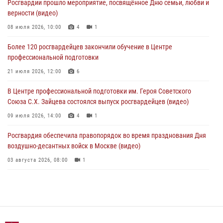
Росгвардии прошло мероприятие, посвящённое Дню семьи, любви и
верности (видео)
В столичном главке Росгвардии завершился чемпионат по самбо и
боевому самбо. (видео)
08 июля 2026, 10:00
4
1
04 августа 2026, 14:00
7
1
Более 120 росгвардейцев закончили обучение в Центре
профессиональной подготовки
Офицер Росгвардии стал гостем прямого эфира на «Радио Москвы»
и рассказал о работе дежурных частей
21 июля 2026, 12:00
6
04 августа 2026, 12:28
В Центре профессиональной подготовки им. Героя Советского
Союза С.Х. Зайцева состоялся выпуск росгвардейцев (видео)
09 июля 2026, 14:00
4
1
Росгвардия обеспечила правопорядок во время празднования Дня
воздушно-десантных войск в Москве (видео)
03 августа 2026, 08:00
1
Пазл счастливой жизни: история любви и службы сотрудников
вневедомственной охраны Росгвардии
08 июля 2026, 14:30
2