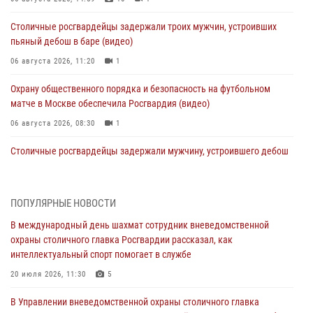
Столичные росгвардейцы задержали троих мужчин, устроивших
пьяный дебош в баре (видео)
06 августа 2026, 11:20
1
Охрану общественного порядка и безопасность на футбольном
матче в Москве обеспечила Росгвардия (видео)
06 августа 2026, 08:30
1
Столичные росгвардейцы задержали мужчину, устроившего дебош
в букмекерской конторе (Видео)
05 августа 2026, 12:39
1
ПОПУЛЯРНЫЕ НОВОСТИ
Московские росгвардейцы обеспечили безопасность проведения
В международный день шахмат сотрудник вневедомственной
футбольного матча Кубка России (Видео)
охраны столичного главка Росгвардии рассказал, как
05 августа 2026, 12:35
1
интеллектуальный спорт помогает в службе
Делегация МВД Республики Беларусь ознакомилась с передовыми
20 июля 2026, 11:30
5
методами работы Росгвардии в Москве (видео)
В Управлении вневедомственной охраны столичного главка
04 августа 2026, 18:16
5
1