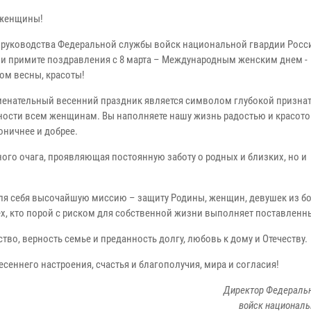
 женщины!
 руководства Федеральной службы войск национальной гвардии Росс
и примите поздравления с 8 марта – Международным женским днем -
ом весны, красоты!
менательный весенний праздник является символом глубокой признат
ности всем женщинам. Вы наполняете нашу жизнь радостью и красотой
оничнее и добрее.
ого очага, проявляющая постоянную заботу о родных и близких, но и
 для себя высочайшую миссию – защиту Родины, женщин, девушек из б
ех, кто порой с риском для собственной жизни выполняет поставленн
во, верность семье и преданность долгу, любовь к дому и Отечеству.
сеннего настроения, счастья и благополучия, мира и согласия!
Директор Федераль
войск националь