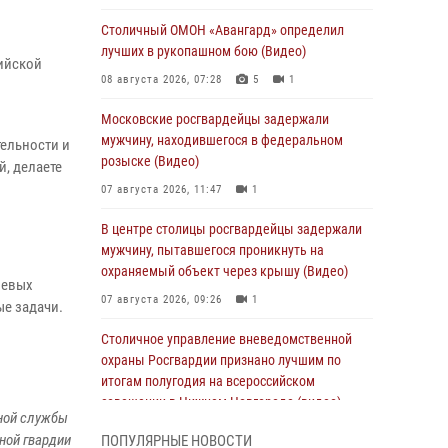
Столичный ОМОН «Авангард» определил
лучших в рукопашном бою (Видео)
ийской
08 августа 2026, 07:28
5
1
Московские росгвардейцы задержали
мужчину, находившегося в федеральном
ельности и
розыске (Видео)
, делаете
07 августа 2026, 11:47
1
В центре столицы росгвардейцы задержали
мужчину, пытавшегося проникнуть на
охраняемый объект через крышу (Видео)
оевых
07 августа 2026, 09:26
1
ые задачи.
Столичное управление вневедомственной
охраны Росгвардии признано лучшим по
итогам полугодия на всероссийском
совещании в Нижнем Новгороде (видео)
ной службы
06 августа 2026, 14:59
10
1
ной гвардии
ПОПУЛЯРНЫЕ НОВОСТИ