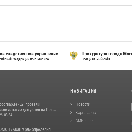
ое следственное управление
Прокуратура города Мо
сийской Федерации по г. Москве
Официальный сайт
И
НАВИГАЦИЯ
росгвардейцы провели
Новости
кое занятие для детей на Пок...
Карта сайта
26, 08:34
СМИ о нас
ОМОН «Авангард» определил