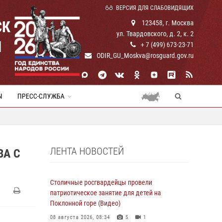
ВЕРСИЯ ДЛЯ СЛАБОВИДЯЩИХ
СК
123458, г. Москва
ул. Твардовского, д. 2, к. 2
И
+ 7 (499) 673-23-71
ODIR_GU_Moskva@rosguard.gov.ru
Ы
ПРЕСС-СЛУЖБА
ЛЕНТА НОВОСТЕЙ
ВА С
Столичные росгвардейцы провели
патриотическое занятие для детей на
Поклонной горе (Видео)
08 августа 2026, 08:34
5
1