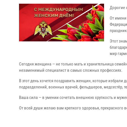
Дорогие
От имени
Федераци
праздник
Этот зна
благодар
мир гарм
Сегодня женщина — не только мать и хранительница семейн
незаменимый специалист в самых сложных профессиях.
В этот день хочется поздравить женщин, которые избрали
подразделений, военных врачей, фельдшеров, медсестёр, т
Ваша сила — в умении сочетать внешнюю хрупкость и мужест
От всей души желаю вам крепкого здоровья, прекрасного ве