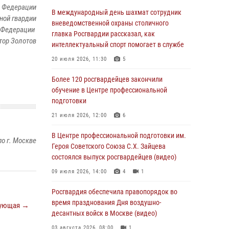
 Федерации
Столичные росгвардейцы задержали троих
В международный день шахмат сотрудник
ной гвардии
мужчин, устроивших пьяный дебош в баре
вневедомственной охраны столичного
 Федерации
(видео)
главка Росгвардии рассказал, как
тор Золотов
интеллектуальный спорт помогает в службе
06 августа 2026, 11:20
1
20 июля 2026, 11:30
5
Охрану общественного порядка и
безопасность на футбольном матче в Москве
Более 120 росгвардейцев закончили
обеспечила Росгвардия (видео)
обучение в Центре профессиональной
подготовки
06 августа 2026, 08:30
1
21 июля 2026, 12:00
6
Столичные росгвардейцы задержали
мужчину, устроившего дебош в букмекерской
В Центре профессиональной подготовки им.
о г. Москве
конторе (Видео)
Героя Советского Союза С.Х. Зайцева
состоялся выпуск росгвардейцев (видео)
05 августа 2026, 12:39
1
09 июля 2026, 14:00
4
1
Московские росгвардейцы обеспечили
безопасность проведения футбольного матча
Росгвардия обеспечила правопорядок во
Кубка России (Видео)
время празднования Дня воздушно-
ующая →
десантных войск в Москве (видео)
05 августа 2026, 12:35
1
03 августа 2026, 08:00
1