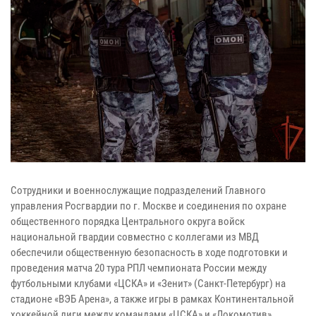
Сотрудники и военнослужащие подразделений Главного
управления Росгвардии по г. Москве и соединения по охране
общественного порядка Центрального округа войск
национальной гвардии совместно с коллегами из МВД
обеспечили общественную безопасность в ходе подготовки и
проведения матча 20 тура РПЛ чемпионата России между
футбольными клубами «ЦСКА» и «Зенит» (Санкт-Петербург) на
стадионе «ВЭБ Арена», а также игры в рамках Континентальной
хоккейной лиги между командами «ЦСКА» и «Локомотив»