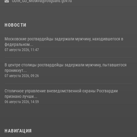
ODIR_GU_Moskva@rosguard.gov.ru
вневедомственной охраны столичного главка Росгвардии отмечает
своё 32-летие (видео)
18 июля 2026, 08:00
8
1
НОВОСТИ
Московские росгвардейцы задержали мужчину, находившегося в
федеральном...
07 августа 2026, 11:47
В центре столицы росгвардейцы задержали мужчину, пытавшегося
проникнут...
07 августа 2026, 09:26
Столичное управление вневедомственной охраны Росгвардии
признано лучши...
06 августа 2026, 14:59
НАВИГАЦИЯ