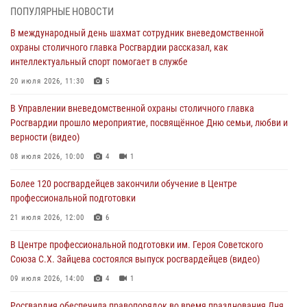
ПОПУЛЯРНЫЕ НОВОСТИ
Московские росгвардейцы обеспечили безопасность проведения
В международный день шахмат сотрудник вневедомственной
футбольного матча Кубка России (Видео)
охраны столичного главка Росгвардии рассказал, как
05 августа 2026, 12:35
1
интеллектуальный спорт помогает в службе
Делегация МВД Республики Беларусь ознакомилась с передовыми
20 июля 2026, 11:30
5
методами работы Росгвардии в Москве (видео)
В Управлении вневедомственной охраны столичного главка
04 августа 2026, 18:16
5
1
Росгвардии прошло мероприятие, посвящённое Дню семьи, любви и
верности (видео)
В столичном главке Росгвардии завершился чемпионат по самбо и
боевому самбо. (видео)
08 июля 2026, 10:00
4
1
04 августа 2026, 14:00
7
1
Более 120 росгвардейцев закончили обучение в Центре
профессиональной подготовки
Офицер Росгвардии стал гостем прямого эфира на «Радио Москвы»
и рассказал о работе дежурных частей
21 июля 2026, 12:00
6
04 августа 2026, 12:28
В Центре профессиональной подготовки им. Героя Советского
Союза С.Х. Зайцева состоялся выпуск росгвардейцев (видео)
09 июля 2026, 14:00
4
1
Росгвардия обеспечила правопорядок во время празднования Дня