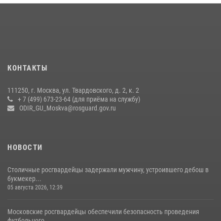
Безопасность футбольного матча в Москве обеспечена при
содействии Росгвардии (видео)
15 июля 2026, 08:00
1
Росгвардия обеспечила безопасность массовых мероприятий в
КОНТАКТЫ
Москве (видео)
27 июля 2026, 08:00
1
111250, г. Москва, ул. Твардовского, д. 2, к. 2
+ 7 (499) 673-23-64 (для приёма на службу)
В спецподразделении столичного главка Росгвардии завершился
ODIR_GU_Moskva@rosguard.gov.ru
чемпионат по самбо (виео)
15 июля 2026, 14:00
8
1
НОВОСТИ
Столичные росгвардейцы задержали мужчину, устроившего дебош в
букмекер...
05 августа 2026, 12:39
Московские росгвардейцы обеспечили безопасность проведения
футбольного...