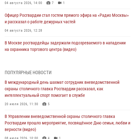
04 августа 2026, 14:00
7
1
Офицер Росгвардии стал гостем прямого эфира на «Радио Москвы»
и рассказал о работе дежурных частей
04 августа 2026, 12:28
В Москве росгвардейцы задержали подозреваемого в нападении
на охранника торгового центра (видео)
04 августа 2026, 08:26
1
В Главном управлении Росгвардии по городу Москве подвели итоги
ПОПУЛЯРНЫЕ НОВОСТИ
работы подразделений за прошедший месяц
В международный день шахмат сотрудник вневедомственной
03 августа 2026, 13:00
охраны столичного главка Росгвардии рассказал, как
интеллектуальный спорт помогает в службе
На востоке Москвы сотрудники Росгвардии задержали мужчину,
находящегося в федеральном розыске (видео)
20 июля 2026, 11:30
5
03 августа 2026, 12:00
1
В Управлении вневедомственной охраны столичного главка
Росгвардии прошло мероприятие, посвящённое Дню семьи, любви и
Росгвардия обеспечила правопорядок во время празднования Дня
верности (видео)
воздушно-десантных войск в Москве (видео)
08 июля 2026, 10:00
4
1