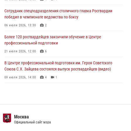
03 августа 2026, 08:00
1
Сотрудник спецподразделения столичного главка Росгвардии
Московские росгвардейцы пришли на помощь семье, у которой
победил в чемпионате ведомства по боксу
сломался автомобиль на проезжей части (Видео)
06 июля 2026, 13:30
2
02 августа 2026, 11:54
1
Более 120 росгвардейцев закончили обучение в Центре
профессиональной подготовки
21 июля 2026, 12:00
6
В Центре профессиональной подготовки им. Героя Советского
Союза С.Х. Зайцева состоялся выпуск росгвардейцев (видео)
09 июля 2026, 14:00
4
1
Росгвардия обеспечила правопорядок во время празднования Дня
воздушно-десантных войск в Москве (видео)
03 августа 2026, 08:00
1
Пазл счастливой жизни: история любви и службы сотрудников
Москва
вневедомственной охраны Росгвардии
Официальный сайт мэра
08 июля 2026, 14:30
2