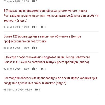
Делегация МВД Республики Беларусь ознакомилась с передовыми
20 июля 2026, 11:30
5
методами работы Росгвардии в Москве (видео)
В Управлении вневедомственной охраны столичного главка
04 августа 2026, 18:16
5
1
Росгвардии прошло мероприятие, посвящённое Дню семьи, любви и
верности (видео)
В столичном главке Росгвардии завершился чемпионат по самбо и
боевому самбо. (видео)
08 июля 2026, 10:00
4
1
04 августа 2026, 14:00
7
1
Более 120 росгвардейцев закончили обучение в Центре
профессиональной подготовки
Офицер Росгвардии стал гостем прямого эфира на «Радио Москвы»
и рассказал о работе дежурных частей
21 июля 2026, 12:00
6
04 августа 2026, 12:28
В Центре профессиональной подготовки им. Героя Советского
Союза С.Х. Зайцева состоялся выпуск росгвардейцев (видео)
09 июля 2026, 14:00
4
1
Росгвардия обеспечила правопорядок во время празднования Дня
воздушно-десантных войск в Москве (видео)
03 августа 2026, 08:00
1
Пазл счастливой жизни: история любви и службы сотрудников
вневедомственной охраны Росгвардии