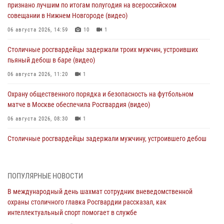
признано лучшим по итогам полугодия на всероссийском
совещании в Нижнем Новгороде (видео)
06 августа 2026, 14:59
10
1
Столичные росгвардейцы задержали троих мужчин, устроивших
пьяный дебош в баре (видео)
06 августа 2026, 11:20
1
Охрану общественного порядка и безопасность на футбольном
матче в Москве обеспечила Росгвардия (видео)
06 августа 2026, 08:30
1
Столичные росгвардейцы задержали мужчину, устроившего дебош
в букмекерской конторе (Видео)
05 августа 2026, 12:39
1
ПОПУЛЯРНЫЕ НОВОСТИ
Московские росгвардейцы обеспечили безопасность проведения
В международный день шахмат сотрудник вневедомственной
футбольного матча Кубка России (Видео)
охраны столичного главка Росгвардии рассказал, как
05 августа 2026, 12:35
1
интеллектуальный спорт помогает в службе