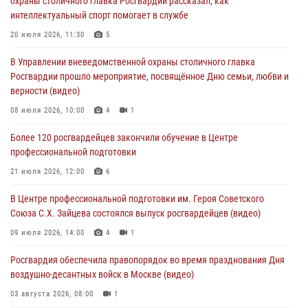
охраны столичного главка Росгвардии рассказал, как
05 августа 2026, 12:35
1
интеллектуальный спорт помогает в службе
Делегация МВД Республики Беларусь ознакомилась с передовыми
20 июля 2026, 11:30
5
методами работы Росгвардии в Москве (видео)
В Управлении вневедомственной охраны столичного главка
04 августа 2026, 18:16
5
1
Росгвардии прошло мероприятие, посвящённое Дню семьи, любви и
верности (видео)
В столичном главке Росгвардии завершился чемпионат по самбо и
боевому самбо. (видео)
08 июля 2026, 10:00
4
1
04 августа 2026, 14:00
7
1
Более 120 росгвардейцев закончили обучение в Центре
профессиональной подготовки
Офицер Росгвардии стал гостем прямого эфира на «Радио Москвы»
и рассказал о работе дежурных частей
21 июля 2026, 12:00
6
04 августа 2026, 12:28
В Центре профессиональной подготовки им. Героя Советского
Союза С.Х. Зайцева состоялся выпуск росгвардейцев (видео)
09 июля 2026, 14:00
4
1
Росгвардия обеспечила правопорядок во время празднования Дня
воздушно-десантных войск в Москве (видео)
03 августа 2026, 08:00
1