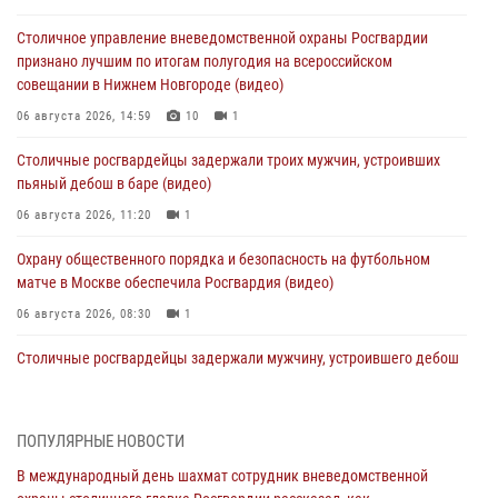
Столичное управление вневедомственной охраны Росгвардии
признано лучшим по итогам полугодия на всероссийском
совещании в Нижнем Новгороде (видео)
06 августа 2026, 14:59
10
1
Столичные росгвардейцы задержали троих мужчин, устроивших
пьяный дебош в баре (видео)
06 августа 2026, 11:20
1
Охрану общественного порядка и безопасность на футбольном
матче в Москве обеспечила Росгвардия (видео)
06 августа 2026, 08:30
1
Столичные росгвардейцы задержали мужчину, устроившего дебош
в букмекерской конторе (Видео)
05 августа 2026, 12:39
1
ПОПУЛЯРНЫЕ НОВОСТИ
Московские росгвардейцы обеспечили безопасность проведения
В международный день шахмат сотрудник вневедомственной
футбольного матча Кубка России (Видео)