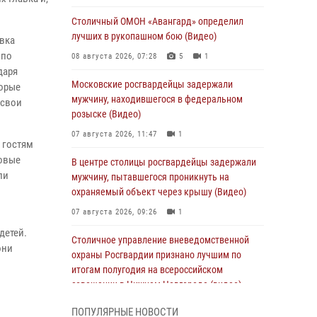
Столичный ОМОН «Авангард» определил
лучших в рукопашном бою (Видео)
вка
 по
08 августа 2026, 07:28
5
1
даря
Московские росгвардейцы задержали
торые
мужчину, находившегося в федеральном
 свои
розыске (Видео)
07 августа 2026, 11:47
1
 гостям
зовые
В центре столицы росгвардейцы задержали
ли
мужчину, пытавшегося проникнуть на
охраняемый объект через крышу (Видео)
07 августа 2026, 09:26
1
детей.
Столичное управление вневедомственной
они
охраны Росгвардии признано лучшим по
итогам полугодия на всероссийском
совещании в Нижнем Новгороде (видео)
06 августа 2026, 14:59
10
1
ПОПУЛЯРНЫЕ НОВОСТИ