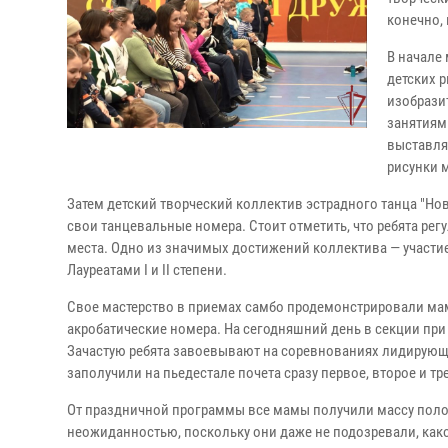
конечно,
В начале
детских 
изобрази
занятиям
выставля
рисунки 
Затем детский творческий коллектив эстрадного танца "Но
свои танцевальные номера. Стоит отметить, что ребята ре
места. Одно из значимых достижений коллектива — участие
Лауреатами I и II степени.
Свое мастерство в приемах самбо продемонстрировали ма
акробатические номера. На сегодняшний день в секции при
Зачастую ребята завоевывают на соревнованиях лидирующи
заполучили на пьедестале почета сразу первое, второе и тр
От праздничной программы все мамы получили массу полож
неожиданностью, поскольку они даже не подозревали, как