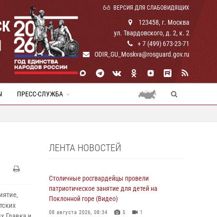
ВЕРСИЯ ДЛЯ СЛАБОВИДЯЩИХ
СК
123458, г. Москва
ул. Твардовского, д. 2, к. 2
И
+ 7 (499) 673-23-71
ODIR_GU_Moskva@rosguard.gov.ru
Ы
ПРЕСС-СЛУЖБА
ЛЕНТА НОВОСТЕЙ
Столичные росгвардейцы провели
патриотическое занятие для детей на
иятие,
Поклонной горе (Видео)
тских
08 августа 2026, 08:34
5
1
 Главка и,