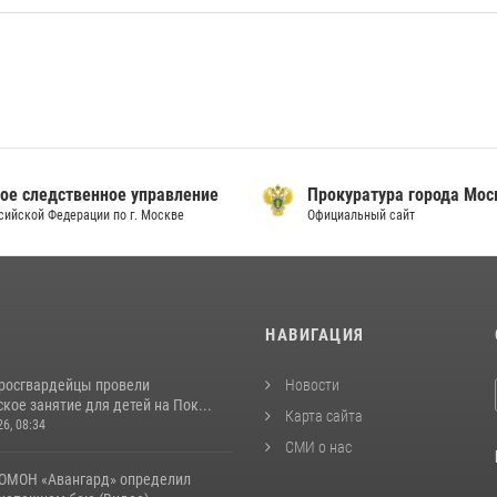
ое следственное управление
Прокуратура города Мо
сийской Федерации по г. Москве
Официальный сайт
И
НАВИГАЦИЯ
росгвардейцы провели
Новости
кое занятие для детей на Пок...
Карта сайта
26, 08:34
СМИ о нас
ОМОН «Авангард» определил