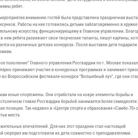
 мамы ребят.
 мероприятия вниманию гостей была представлена праздничная выста
рисунков. Работы на нее готовились детьми заблаговременно в кружке
тельному искусству, функционирующему в Главном управлении. Благо
 в нем ребята развивают свои творческие таланты, пишут картины, ко
ются на различных детских конкурсах. После выставки дети подарили
мамам.
вое поколение" Главного управления Росгвардии по г. Москве показал
гулярно принимают участие в конкурсных программах и занимают при
 во Всероссийском фестивале-конкурсе "Волшебный луч", где они ста
мам юные спортсмены. Они отработали на ковре элементы борьбы и
 столичном главке Росгвардии борьбой занимается более семидесяти 
е позиции. Так недавно в «Центре спорта и образования «Самбо-70» 
етьи места.
ительных впечатлений. Для них этот праздник стал настоящей
ой сюрприз им подготовили их дети совместно с преподавателями.