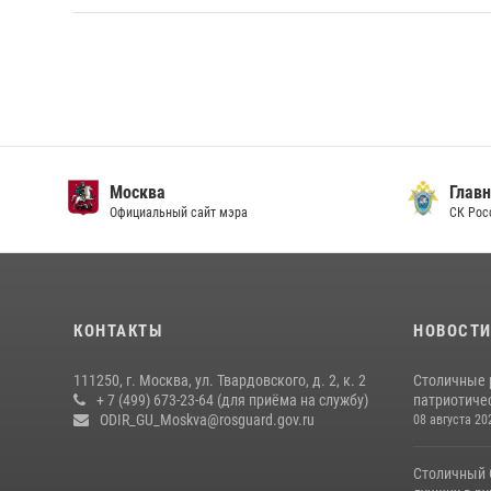
Москва
Главн
Официальный сайт мэра
СК Рос
КОНТАКТЫ
НОВОСТ
111250, г. Москва, ул. Твардовского, д. 2, к. 2
Столичные 
+ 7 (499) 673-23-64 (для приёма на службу)
патриотичес
ODIR_GU_Moskva@rosguard.gov.ru
08 августа 20
Столичный 