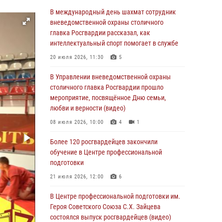
Столичные росгвардейцы задержали троих
В международный день шахмат сотрудник
мужчин, устроивших пьяный дебош в баре
вневедомственной охраны столичного
(видео)
главка Росгвардии рассказал, как
интеллектуальный спорт помогает в службе
06 августа 2026, 11:20
1
20 июля 2026, 11:30
5
Охрану общественного порядка и
безопасность на футбольном матче в Москве
В Управлении вневедомственной охраны
обеспечила Росгвардия (видео)
столичного главка Росгвардии прошло
мероприятие, посвящённое Дню семьи,
06 августа 2026, 08:30
1
любви и верности (видео)
Столичные росгвардейцы задержали
08 июля 2026, 10:00
4
1
мужчину, устроившего дебош в букмекерской
конторе (Видео)
Более 120 росгвардейцев закончили
обучение в Центре профессиональной
05 августа 2026, 12:39
1
подготовки
Московские росгвардейцы обеспечили
21 июля 2026, 12:00
6
безопасность проведения футбольного матча
Кубка России (Видео)
В Центре профессиональной подготовки им.
Героя Советского Союза С.Х. Зайцева
05 августа 2026, 12:35
1
состоялся выпуск росгвардейцев (видео)