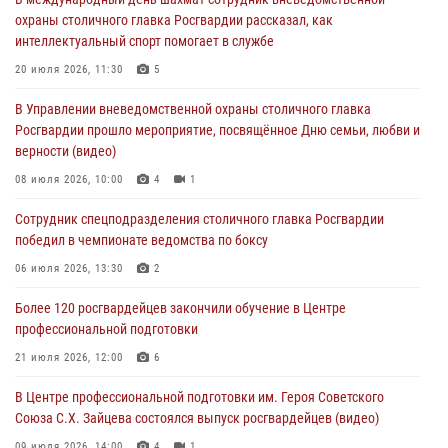
04 августа 2026, 12:28
охраны столичного главка Росгвардии рассказал, как
интеллектуальный спорт помогает в службе
В Москве росгвардейцы задержали подозреваемого в нападении
на охранника торгового центра (видео)
20 июля 2026, 11:30
5
04 августа 2026, 08:26
1
В Управлении вневедомственной охраны столичного главка
Росгвардии прошло мероприятие, посвящённое Дню семьи, любви и
В Главном управлении Росгвардии по городу Москве подвели итоги
верности (видео)
работы подразделений за прошедший месяц
08 июля 2026, 10:00
4
1
03 августа 2026, 13:00
Сотрудник спецподразделения столичного главка Росгвардии
На востоке Москвы сотрудники Росгвардии задержали мужчину,
победил в чемпионате ведомства по боксу
находящегося в федеральном розыске (видео)
06 июля 2026, 13:30
2
03 августа 2026, 12:00
1
Более 120 росгвардейцев закончили обучение в Центре
профессиональной подготовки
21 июля 2026, 12:00
6
В Центре профессиональной подготовки им. Героя Советского
Союза С.Х. Зайцева состоялся выпуск росгвардейцев (видео)
09 июля 2026, 14:00
4
1