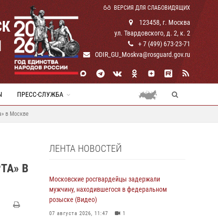
ВЕРСИЯ ДЛЯ СЛАБОВИДЯЩИХ
СК
123458, г. Москва
ул. Твардовского, д. 2, к. 2
И
+ 7 (499) 673-23-71
ODIR_GU_Moskva@rosguard.gov.ru
Ы
ПРЕСС-СЛУЖБА
а» в Москве
ЛЕНТА НОВОСТЕЙ
ТА» В
Московские росгвардейцы задержали
мужчину, находившегося в федеральном
розыске (Видео)
07 августа 2026, 11:47
1