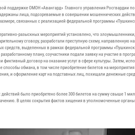
вой поддержке ОМОН «Авангард» Главного управления Росгвардии по
адержаны лица, подозреваемые в совершении мошеннических действ
размере, связанных с реализацией федеральной программы «Пушкинск
перативно-разыскных мероприятий установлено, что злоумышленники,
арительному сговору, разработали преступную схему, направленную н
х средств, выделенных в рамках федеральной программы «Пушкинска
разработанному плану, соучастники подали заявку на участие в прогр
и фиктивный договор на оказание услуг в сфере культуры. Затем, исп
е способы обмана, в том числе приобретение билетов на мероприятия
ения, и оформление карт на подставных лиц, похищали денежные сред
 действий было приобретено более 300 билетов на сумму свыше 1 ми
начению. В целях сокрытия фактов хищения в уполномоченные органы