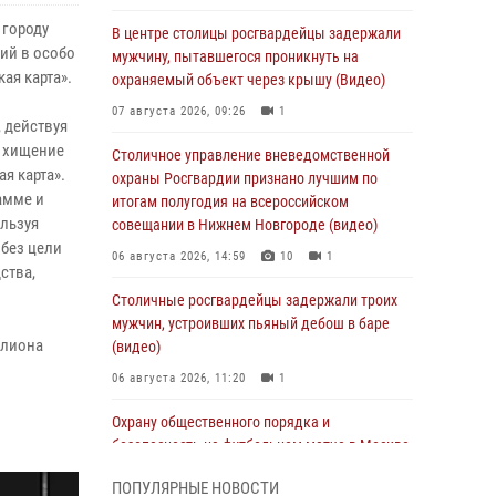
 городу
В центре столицы росгвардейцы задержали
ий в особо
мужчину, пытавшегося проникнуть на
ая карта».
охраняемый объект через крышу (Видео)
07 августа 2026, 09:26
1
 действуя
а хищение
Столичное управление вневедомственной
я карта».
охраны Росгвардии признано лучшим по
амме и
итогам полугодия на всероссийском
ользуя
совещании в Нижнем Новгороде (видео)
 без цели
06 августа 2026, 14:59
10
1
ства,
Столичные росгвардейцы задержали троих
мужчин, устроивших пьяный дебош в баре
ллиона
(видео)
06 августа 2026, 11:20
1
Охрану общественного порядка и
безопасность на футбольном матче в Москве
обеспечила Росгвардия (видео)
ПОПУЛЯРНЫЕ НОВОСТИ