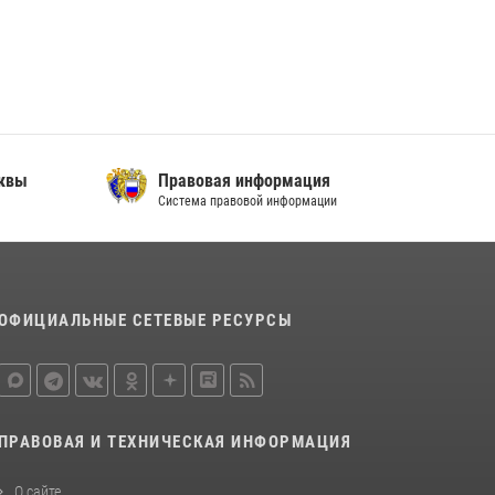
В спецподразделении столичного главка
Росгвардии завершился чемпионат по самбо
(виео)
15 июля 2026, 14:00
8
1
Центр профессиональной подготовки
сотрудников вневедомственной охраны
сквы
Правовая информация
столичного главка Росгвардии отмечает своё
Система правовой информации
32-летие (видео)
18 июля 2026, 08:00
8
1
ОФИЦИАЛЬНЫЕ СЕТЕВЫЕ РЕСУРСЫ
ПРАВОВАЯ И ТЕХНИЧЕСКАЯ ИНФОРМАЦИЯ
О сайте