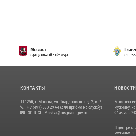
Москва
Главн
Официальный сайт мэра
СК Рос
КОНТАКТЫ
НОВОСТ
111250, г. Москва, ул. Твардовского, д. 2, к. 2
Московские
+ 7 (499) 673-23-64 (для приёма на службу)
мужчину, н
ODIR_GU_Moskva@rosguard.gov.ru
07 августа 20
В центре с
мужчину, пы