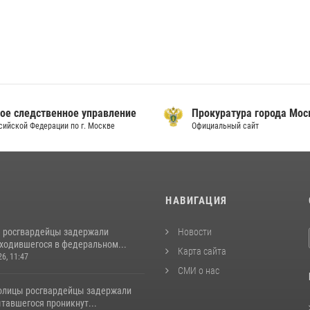
ое следственное управление
Прокуратура города Мо
сийской Федерации по г. Москве
Официальный сайт
И
НАВИГАЦИЯ
 росгвардейцы задержали
Новости
аходившегося в федеральном...
Карта сайта
26, 11:47
СМИ о нас
толицы росгвардейцы задержали
тавшегося проникнут...