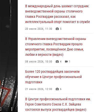
06 августа 2026, 08:30
1
В международный день шахмат сотрудник
Столичные росгвардейцы задержали
вневедомственной охраны столичного
мужчину, устроившего дебош в букмекерской
главка Росгвардии рассказал, как
конторе (Видео)
интеллектуальный спорт помогает в службе
05 августа 2026, 12:39
1
20 июля 2026, 11:30
5
Московские росгвардейцы обеспечили
В Управлении вневедомственной охраны
безопасность проведения футбольного матча
столичного главка Росгвардии прошло
Кубка России (Видео)
мероприятие, посвящённое Дню семьи,
любви и верности (видео)
05 августа 2026, 12:35
1
08 июля 2026, 10:00
4
1
Делегация МВД Республики Беларусь
ознакомилась с передовыми методами
Более 120 росгвардейцев закончили
работы Росгвардии в Москве (видео)
обучение в Центре профессиональной
подготовки
04 августа 2026, 18:16
5
1
21 июля 2026, 12:00
6
В столичном главке Росгвардии завершился
чемпионат по самбо и боевому самбо.
В Центре профессиональной подготовки им.
(видео)
Героя Советского Союза С.Х. Зайцева
состоялся выпуск росгвардейцев (видео)
04 августа 2026, 14:00
7
1