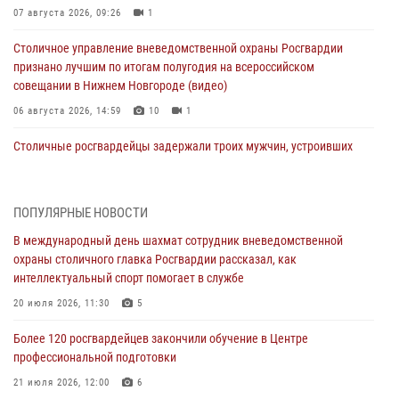
07 августа 2026, 09:26
1
Столичное управление вневедомственной охраны Росгвардии
признано лучшим по итогам полугодия на всероссийском
совещании в Нижнем Новгороде (видео)
06 августа 2026, 14:59
10
1
Столичные росгвардейцы задержали троих мужчин, устроивших
пьяный дебош в баре (видео)
06 августа 2026, 11:20
1
ПОПУЛЯРНЫЕ НОВОСТИ
Охрану общественного порядка и безопасность на футбольном
В международный день шахмат сотрудник вневедомственной
матче в Москве обеспечила Росгвардия (видео)
охраны столичного главка Росгвардии рассказал, как
06 августа 2026, 08:30
1
интеллектуальный спорт помогает в службе
Столичные росгвардейцы задержали мужчину, устроившего дебош
20 июля 2026, 11:30
5
в букмекерской конторе (Видео)
Более 120 росгвардейцев закончили обучение в Центре
05 августа 2026, 12:39
1
профессиональной подготовки
Московские росгвардейцы обеспечили безопасность проведения
21 июля 2026, 12:00
6