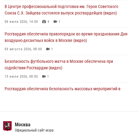
футбольного матча Кубка России (Видео)
В Центре профессиональной подготовки им. Героя Советского
05 августа 2026, 12:35
1
Союза С.Х. Зайцева состоялся выпуск росгвардейцев (видео)
Делегация МВД Республики Беларусь ознакомилась с передовыми
09 июля 2026, 14:00
4
1
методами работы Росгвардии в Москве (видео)
Росгвардия обеспечила правопорядок во время празднования Дня
04 августа 2026, 18:16
5
1
воздушно-десантных войск в Москве (видео)
03 августа 2026, 08:00
1
Безопасность футбольного матча в Москве обеспечена при
содействии Росгвардии (видео)
15 июля 2026, 08:00
1
Росгвардия обеспечила безопасность массовых мероприятий в
Москве (видео)
27 июля 2026, 08:00
1
В спецподразделении столичного главка Росгвардии завершился
чемпионат по самбо (виео)
Москва
Официальный сайт мэра
15 июля 2026, 14:00
8
1