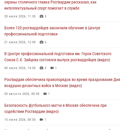
охраны столичного главка Росгвардии рассказал, как
06 августа 2026, 08:30
1
интеллектуальный спорт помогает в службе
Столичные росгвардейцы задержали мужчину, устроившего дебош
20 июля 2026, 11:30
5
в букмекерской конторе (Видео)
Более 120 росгвардейцев закончили обучение в Центре
05 августа 2026, 12:39
1
профессиональной подготовки
Московские росгвардейцы обеспечили безопасность проведения
21 июля 2026, 12:00
6
футбольного матча Кубка России (Видео)
В Центре профессиональной подготовки им. Героя Советского
05 августа 2026, 12:35
1
Союза С.Х. Зайцева состоялся выпуск росгвардейцев (видео)
Делегация МВД Республики Беларусь ознакомилась с передовыми
09 июля 2026, 14:00
4
1
методами работы Росгвардии в Москве (видео)
Росгвардия обеспечила правопорядок во время празднования Дня
04 августа 2026, 18:16
5
1
воздушно-десантных войск в Москве (видео)
03 августа 2026, 08:00
1
Безопасность футбольного матча в Москве обеспечена при
содействии Росгвардии (видео)
15 июля 2026, 08:00
1