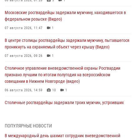
08 августа 2026, 07:28
5
1
Московские росгвардейцы задержали мужчину, находившегося в
федеральном розыске (Видео)
07 августа 2026, 11:47
1
В центре столицы росгвардейцы задержали мужчину, пытавшегося
проникнуть на охраняемый объект через крышу (Видео)
07 августа 2026, 09:26
1
Столичное управление вневедомственной охраны Росгвардии
признано лучшим по итогам полугодия на всероссийском
совещании в Нижнем Новгороде (видео)
06 августа 2026, 14:59
10
1
Столичные росгвардейцы задержали троих мужчин, устроивших
пьяный дебош в баре (видео)
06 августа 2026, 11:20
1
ПОПУЛЯРНЫЕ НОВОСТИ
Охрану общественного порядка и безопасность на футбольном
В международный день шахмат сотрудник вневедомственной
матче в Москве обеспечила Росгвардия (видео)