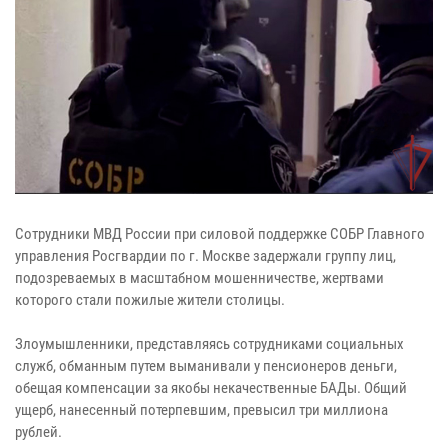
Сотрудники МВД России при силовой поддержке СОБР Главного
управления Росгвардии по г. Москве задержали группу лиц,
подозреваемых в масштабном мошенничестве, жертвами
которого стали пожилые жители столицы.
Злоумышленники, представляясь сотрудниками социальных
служб, обманным путем выманивали у пенсионеров деньги,
обещая компенсации за якобы некачественные БАДы. Общий
ущерб, нанесенный потерпевшим, превысил три миллиона
рублей.