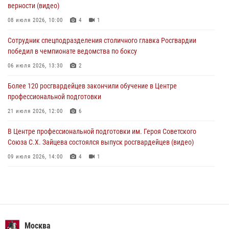
верности (видео)
воздушно-десантных войск в Москве (видео)
08 июля 2026, 10:00
4
1
03 августа 2026, 08:00
1
Сотрудник спецподразделения столичного главка Росгвардии
Московские росгвардейцы пришли на помощь семье, у которой
победил в чемпионате ведомства по боксу
сломался автомобиль на проезжей части (Видео)
06 июля 2026, 13:30
2
02 августа 2026, 11:54
1
Более 120 росгвардейцев закончили обучение в Центре
профессиональной подготовки
21 июля 2026, 12:00
6
В Центре профессиональной подготовки им. Героя Советского
Союза С.Х. Зайцева состоялся выпуск росгвардейцев (видео)
09 июля 2026, 14:00
4
1
Росгвардия обеспечила правопорядок во время празднования Дня
воздушно-десантных войск в Москве (видео)
03 августа 2026, 08:00
1
Пазл счастливой жизни: история любви и службы сотрудников
Москва