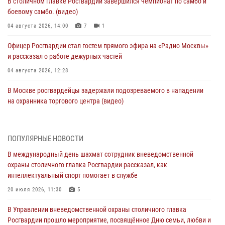
В столичном главке Росгвардии завершился чемпионат по самбо и
боевому самбо. (видео)
04 августа 2026, 14:00
7
1
Офицер Росгвардии стал гостем прямого эфира на «Радио Москвы»
и рассказал о работе дежурных частей
04 августа 2026, 12:28
В Москве росгвардейцы задержали подозреваемого в нападении
на охранника торгового центра (видео)
04 августа 2026, 08:26
1
В Главном управлении Росгвардии по городу Москве подвели итоги
ПОПУЛЯРНЫЕ НОВОСТИ
работы подразделений за прошедший месяц
В международный день шахмат сотрудник вневедомственной
03 августа 2026, 13:00
охраны столичного главка Росгвардии рассказал, как
интеллектуальный спорт помогает в службе
На востоке Москвы сотрудники Росгвардии задержали мужчину,
находящегося в федеральном розыске (видео)
20 июля 2026, 11:30
5
03 августа 2026, 12:00
1
В Управлении вневедомственной охраны столичного главка
Росгвардии прошло мероприятие, посвящённое Дню семьи, любви и
Росгвардия обеспечила правопорядок во время празднования Дня