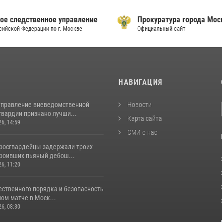
ое следственное управление
Прокуратура города Мо
сийской Федерации по г. Москве
Официальный сайт
И
НАВИГАЦИЯ
управление вневедомственной
Новости
гвардии признано лучши...
Карта сайта
26, 14:59
СМИ о нас
росгвардейцы задержали троих
троивших пьяный дебош...
26, 11:20
ественного порядка и безопасность
ом матче в Моск...
26, 08:30