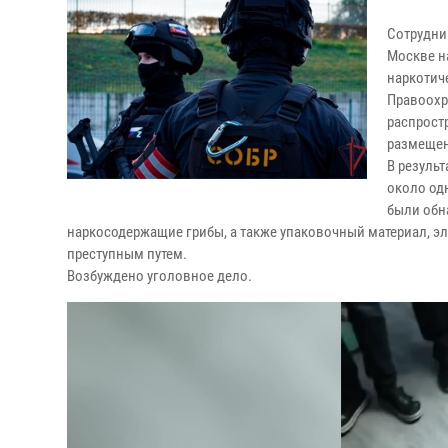
Сотрудни
Москве н
наркотич
Правоохр
распрост
размещен
В резуль
около од
были обн
наркосодержащие грибы, а также упаковочный материал, э
преступным путем.
Возбуждено уголовное дело.