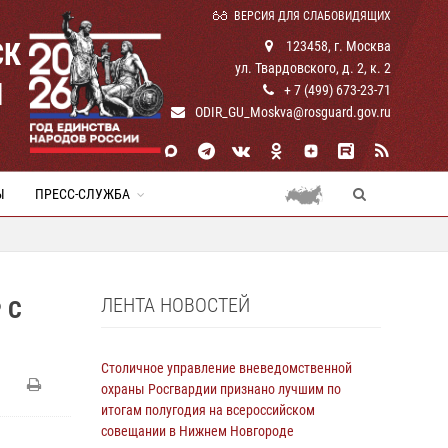
ВЕРСИЯ ДЛЯ СЛАБОВИДЯЩИХ
СК
123458, г. Москва
ул. Твардовского, д. 2, к. 2
И
+ 7 (499) 673-23-71
ODIR_GU_Moskva@rosguard.gov.ru
Ы
ПРЕСС-СЛУЖБА
ЛЕНТА НОВОСТЕЙ
 С
Столичное управление вневедомственной
охраны Росгвардии признано лучшим по
итогам полугодия на всероссийском
совещании в Нижнем Новгороде