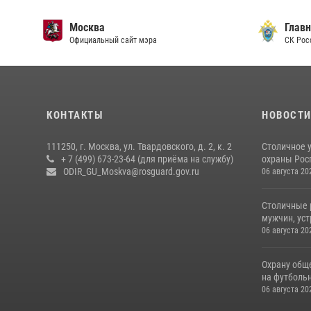
Москва
Главн
Официальный сайт мэра
СК Рос
КОНТАКТЫ
НОВОСТ
111250, г. Москва, ул. Твардовского, д. 2, к. 2
Столичное 
+ 7 (499) 673-23-64 (для приёма на службу)
охраны Рос
ODIR_GU_Moskva@rosguard.gov.ru
06 августа 20
Столичные 
мужчин, ус
06 августа 20
Охрану общ
на футбольн
06 августа 20