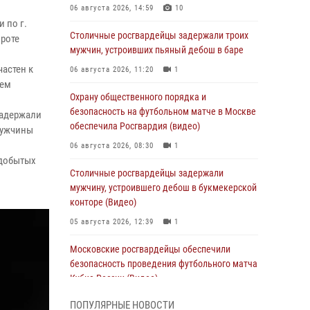
06 августа 2026, 14:59
10
 по г.
Столичные росгвардейцы задержали троих
роте
мужчин, устроивших пьяный дебош в баре
астен к
06 августа 2026, 11:20
1
тем
Охрану общественного порядка и
безопасность на футбольном матче в Москве
задержали
обеспечила Росгвардия (видео)
мужчины
06 августа 2026, 08:30
1
 добытых
Столичные росгвардейцы задержали
мужчину, устроившего дебош в букмекерской
конторе (Видео)
05 августа 2026, 12:39
1
Московские росгвардейцы обеспечили
безопасность проведения футбольного матча
Кубка России (Видео)
05 августа 2026, 12:35
1
ПОПУЛЯРНЫЕ НОВОСТИ