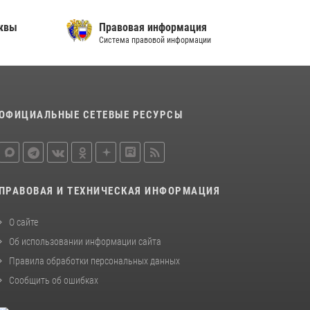
В спецподразделении столичного главка
сквы
Правовая информация
Росгвардии завершился чемпионат по самбо
Система правовой информации
(виео)
15 июля 2026, 14:00
8
1
Центр профессиональной подготовки
сотрудников вневедомственной охраны
ОФИЦИАЛЬНЫЕ СЕТЕВЫЕ РЕСУРСЫ
столичного главка Росгвардии отмечает своё
32-летие (видео)
18 июля 2026, 08:00
8
1
ПРАВОВАЯ И ТЕХНИЧЕСКАЯ ИНФОРМАЦИЯ
О сайте
Об использовании информации сайта
Правила обработки персональных данных
Сообщить об ошибках