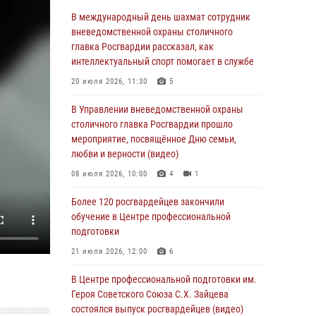
Делегация МВД Республики Беларусь
В международный день шахмат сотрудник
ознакомилась с передовыми методами
вневедомственной охраны столичного
работы Росгвардии в Москве (видео)
главка Росгвардии рассказал, как
интеллектуальный спорт помогает в службе
04 августа 2026, 18:16
5
1
20 июля 2026, 11:30
5
В столичном главке Росгвардии завершился
чемпионат по самбо и боевому самбо.
В Управлении вневедомственной охраны
(видео)
столичного главка Росгвардии прошло
мероприятие, посвящённое Дню семьи,
04 августа 2026, 14:00
7
1
любви и верности (видео)
Офицер Росгвардии стал гостем прямого
08 июля 2026, 10:00
4
1
эфира на «Радио Москвы» и рассказал о
работе дежурных частей
Более 120 росгвардейцев закончили
обучение в Центре профессиональной
04 августа 2026, 12:28
подготовки
В Москве росгвардейцы задержали
21 июля 2026, 12:00
6
подозреваемого в нападении на охранника
торгового центра (видео)
В Центре профессиональной подготовки им.
Героя Советского Союза С.Х. Зайцева
04 августа 2026, 08:26
1
состоялся выпуск росгвардейцев (видео)