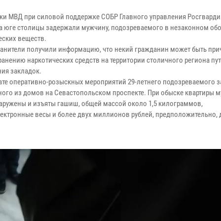
ки МВД при силовой поддержке СОБР Главного управления Росгвардии
а юге столицы задержали мужчину, подозреваемого в незаконном обо
еских веществ.
анители получили информацию, что некий гражданин может быть прич
ранению наркотических средств на территории столичного региона пу
ия закладок.
тате оперативно-розыскных мероприятий 29-летнего подозреваемого 
ного из домов на Севастопольском проспекте. При обыске квартиры 
аружены и изъяты гашиш, общей массой около 1,5 килограммов,
лектронные весы и более двух миллионов рублей, предположительно,