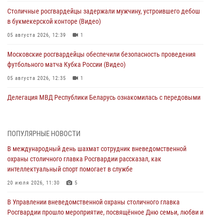
Столичные росгвардейцы задержали мужчину, устроившего дебош
в букмекерской конторе (Видео)
05 августа 2026, 12:39
1
Московские росгвардейцы обеспечили безопасность проведения
футбольного матча Кубка России (Видео)
05 августа 2026, 12:35
1
Делегация МВД Республики Беларусь ознакомилась с передовыми
методами работы Росгвардии в Москве (видео)
04 августа 2026, 18:16
5
1
ПОПУЛЯРНЫЕ НОВОСТИ
В столичном главке Росгвардии завершился чемпионат по самбо и
В международный день шахмат сотрудник вневедомственной
боевому самбо. (видео)
охраны столичного главка Росгвардии рассказал, как
04 августа 2026, 14:00
7
1
интеллектуальный спорт помогает в службе
Офицер Росгвардии стал гостем прямого эфира на «Радио Москвы»
20 июля 2026, 11:30
5
и рассказал о работе дежурных частей
В Управлении вневедомственной охраны столичного главка
04 августа 2026, 12:28
Росгвардии прошло мероприятие, посвящённое Дню семьи, любви и