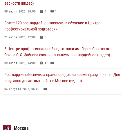
верности (видео)
В Москве росгвардейцы задержали подозреваемого в нападении
на охранника торгового центра (видео)
08 июля 2026, 10:00
4
1
04 августа 2026, 08:26
1
Более 120 росгвардейцев закончили обучение в Центре
профессиональной подготовки
В Главном управлении Росгвардии по городу Москве подвели итоги
работы подразделений за прошедший месяц
21 июля 2026, 12:00
6
03 августа 2026, 13:00
В Центре профессиональной подготовки им. Героя Советского
Союза С.Х. Зайцева состоялся выпуск росгвардейцев (видео)
09 июля 2026, 14:00
4
1
Росгвардия обеспечила правопорядок во время празднования Дня
воздушно-десантных войск в Москве (видео)
03 августа 2026, 08:00
1
Пазл счастливой жизни: история любви и службы сотрудников
вневедомственной охраны Росгвардии
08 июля 2026, 14:30
2
Безопасность футбольного матча в Москве обеспечена при
Москва