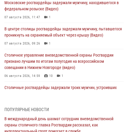
Московские росгвардейцы задержали мужчину, находившегося в
федеральном розыске (Видео)
07 августа 2026, 11:47
1
В центре столицы росгвардейцы задержали мужчину, пытавшегося
проникнуть на охраняемый объект через крышу (Видео)
07 августа 2026, 09:26
1
Столичное управление вневедомственной охраны Росгвардии
признано лучшим по итогам полугодия на всероссийском
совещании в Нижнем Новгороде (видео)
06 августа 2026, 14:59
10
1
Столичные росгвардейцы задержали троих мужчин, устроивших
пьяный дебош в баре (видео)
06 августа 2026, 11:20
1
ПОПУЛЯРНЫЕ НОВОСТИ
Охрану общественного порядка и безопасность на футбольном
В международный день шахмат сотрудник вневедомственной
матче в Москве обеспечила Росгвардия (видео)
охраны столичного главка Росгвардии рассказал, как
06 августа 2026, 08:30
1
интеллектуальный спорт помогает в службе