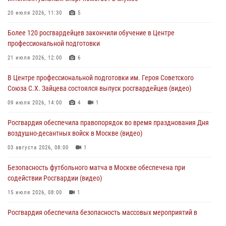
Столичные росгвардейцы задержали мужчину, устроившего дебош
20 июля 2026, 11:30
5
в букмекерской конторе (Видео)
Более 120 росгвардейцев закончили обучение в Центре
05 августа 2026, 12:39
1
профессиональной подготовки
Московские росгвардейцы обеспечили безопасность проведения
21 июля 2026, 12:00
6
футбольного матча Кубка России (Видео)
В Центре профессиональной подготовки им. Героя Советского
05 августа 2026, 12:35
1
Союза С.Х. Зайцева состоялся выпуск росгвардейцев (видео)
Делегация МВД Республики Беларусь ознакомилась с передовыми
09 июля 2026, 14:00
4
1
методами работы Росгвардии в Москве (видео)
Росгвардия обеспечила правопорядок во время празднования Дня
04 августа 2026, 18:16
5
1
воздушно-десантных войск в Москве (видео)
03 августа 2026, 08:00
1
Безопасность футбольного матча в Москве обеспечена при
содействии Росгвардии (видео)
15 июля 2026, 08:00
1
Росгвардия обеспечила безопасность массовых мероприятий в
Москве (видео)