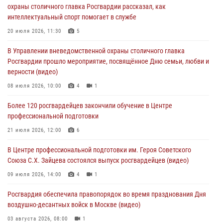
охраны столичного главка Росгвардии рассказал, как
04 августа 2026, 14:00
7
1
интеллектуальный спорт помогает в службе
Офицер Росгвардии стал гостем прямого эфира на «Радио Москвы»
20 июля 2026, 11:30
5
и рассказал о работе дежурных частей
В Управлении вневедомственной охраны столичного главка
04 августа 2026, 12:28
Росгвардии прошло мероприятие, посвящённое Дню семьи, любви и
верности (видео)
В Москве росгвардейцы задержали подозреваемого в нападении
на охранника торгового центра (видео)
08 июля 2026, 10:00
4
1
04 августа 2026, 08:26
1
Более 120 росгвардейцев закончили обучение в Центре
профессиональной подготовки
В Главном управлении Росгвардии по городу Москве подвели итоги
работы подразделений за прошедший месяц
21 июля 2026, 12:00
6
03 августа 2026, 13:00
В Центре профессиональной подготовки им. Героя Советского
Союза С.Х. Зайцева состоялся выпуск росгвардейцев (видео)
09 июля 2026, 14:00
4
1
Росгвардия обеспечила правопорядок во время празднования Дня
воздушно-десантных войск в Москве (видео)
03 августа 2026, 08:00
1