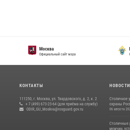
Москва
Главн
Официальный сайт мэра
СК Рос
КОНТАКТЫ
НОВОСТ
111250, г. Москва, ул. Твардовского, д. 2, к. 2
Столичное 
+ 7 (499) 673-23-64 (для приёма на службу)
охраны Рос
ODIR_GU_Moskva@rosguard.gov.ru
06 августа 20
Столичные 
мужчин, ус