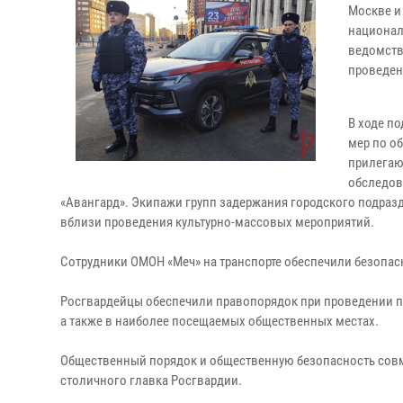
Москве и
национал
ведомств
проведен
В ходе п
мер по о
прилегаю
обследов
«Авангард». Экипажи групп задержания городского подра
вблизи проведения культурно-массовых мероприятий.
Сотрудники ОМОН «Меч» на транспорте обеспечили безопасн
Росгвардейцы обеспечили правопорядок при проведении пр
а также в наиболее посещаемых общественных местах.
Общественный порядок и общественную безопасность совм
столичного главка Росгвардии.