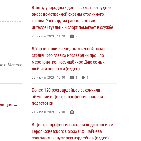
05 августа 2026, 12:35
1
В международный день шахмат сотрудник
Делегация МВД Республики Беларусь
вневедомственной охраны столичного
ознакомилась с передовыми методами
главка Росгвардии рассказал, как
работы Росгвардии в Москве (видео)
интеллектуальный спорт помогает в службе
04 августа 2026, 18:16
5
1
20 июля 2026, 11:30
5
В столичном главке Росгвардии завершился
В Управлении вневедомственной охраны
чемпионат по самбо и боевому самбо.
столичного главка Росгвардии прошло
(видео)
мероприятие, посвящённое Дню семьи,
о г. Москве
любви и верности (видео)
04 августа 2026, 14:00
7
1
08 июля 2026, 10:00
4
1
Офицер Росгвардии стал гостем прямого
эфира на «Радио Москвы» и рассказал о
Более 120 росгвардейцев закончили
работе дежурных частей
обучение в Центре профессиональной
подготовки
ующая →
04 августа 2026, 12:28
21 июля 2026, 12:00
6
В Москве росгвардейцы задержали
подозреваемого в нападении на охранника
В Центре профессиональной подготовки им.
торгового центра (видео)
Героя Советского Союза С.Х. Зайцева
состоялся выпуск росгвардейцев (видео)
04 августа 2026, 08:26
1