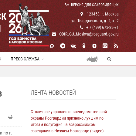
ВЕРСИЯ ДЛЯ СЛАБОВИДЯЩИХ
СК
123458, г. Москва
ул. Твардовского, д. 2, к. 2
И
+ 7 (499) 673-23-71
ODIR_GU_Moskva@rosguard.gov.ru
Ы
ПРЕСС-СЛУЖБА
ЛЕНТА НОВОСТЕЙ
В
Столичное управление вневедомственной
охраны Росгвардии признано лучшим по
итогам полугодия на всероссийском
совещании в Нижнем Новгороде (видео)
 по г.