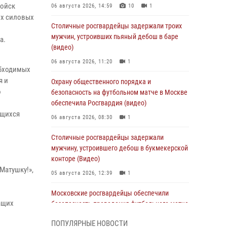
войск
06 августа 2026, 14:59
10
1
их силовых
Столичные росгвардейцы задержали троих
мужчин, устроивших пьяный дебош в баре
а.
(видео)
06 августа 2026, 11:20
1
обходимых
я и
Охрану общественного порядка и
о
безопасность на футбольном матче в Москве
обеспечила Росгвардия (видео)
ящихся
06 августа 2026, 08:30
1
Столичные росгвардейцы задержали
мужчину, устроившего дебош в букмекерской
конторе (Видео)
Матушку!»,
05 августа 2026, 12:39
1
Московские росгвардейцы обеспечили
ащих
безопасность проведения футбольного матча
Кубка России (Видео)
ПОПУЛЯРНЫЕ НОВОСТИ