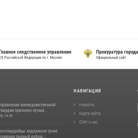
ое следственное управление
Прокуратура города Мо
сийской Федерации по г. Москве
Официальный сайт
И
НАВИГАЦИЯ
управление вневедомственной
Новости
гвардии признано лучши...
Карта сайта
26, 14:59
СМИ о нас
росгвардейцы задержали троих
троивших пьяный дебош...