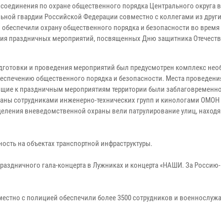
 соединения по охране общественного порядка Центрального округа 
ьной гвардии Российской Федерации совместно с коллегами из друг
 обеспечили охрану общественного порядка и безопасности во время
ия праздничных мероприятий, посвященных Дню защитника Отечеств
одготовки и проведения мероприятий был предусмотрен комплекс не
беспечению общественного порядка и безопасности. Места проведени
щие к праздничным мероприятиям территории были заблаговременн
аны сотрудниками инженерно-технических групп и кинологами ОМОН
зделения вневедомственной охраны вели патрулирование улиц, наход
ость на объектах транспортной инфраструктуры.
аздничного гала-концерта в Лужниках и концерта «НАШИ. За Россию-
естно с полицией обеспечили более 3500 сотрудников и военнослуж