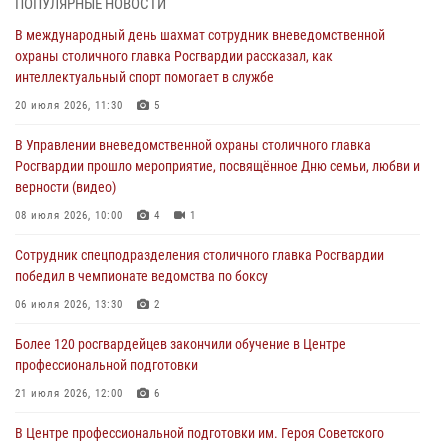
ПОПУЛЯРНЫЕ НОВОСТИ
работы подразделений за прошедший месяц
В международный день шахмат сотрудник вневедомственной
03 августа 2026, 13:00
охраны столичного главка Росгвардии рассказал, как
интеллектуальный спорт помогает в службе
На востоке Москвы сотрудники Росгвардии задержали мужчину,
находящегося в федеральном розыске (видео)
20 июля 2026, 11:30
5
03 августа 2026, 12:00
1
В Управлении вневедомственной охраны столичного главка
Росгвардии прошло мероприятие, посвящённое Дню семьи, любви и
Росгвардия обеспечила правопорядок во время празднования Дня
верности (видео)
воздушно-десантных войск в Москве (видео)
08 июля 2026, 10:00
4
1
03 августа 2026, 08:00
1
Сотрудник спецподразделения столичного главка Росгвардии
Московские росгвардейцы пришли на помощь семье, у которой
победил в чемпионате ведомства по боксу
сломался автомобиль на проезжей части (Видео)
06 июля 2026, 13:30
2
02 августа 2026, 11:54
1
Более 120 росгвардейцев закончили обучение в Центре
профессиональной подготовки
21 июля 2026, 12:00
6
В Центре профессиональной подготовки им. Героя Советского