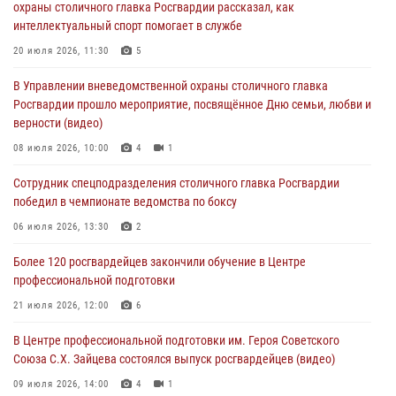
охраны столичного главка Росгвардии рассказал, как
интеллектуальный спорт помогает в службе
На востоке Москвы сотрудники Росгвардии задержали мужчину,
находящегося в федеральном розыске (видео)
20 июля 2026, 11:30
5
03 августа 2026, 12:00
1
В Управлении вневедомственной охраны столичного главка
Росгвардии прошло мероприятие, посвящённое Дню семьи, любви и
Росгвардия обеспечила правопорядок во время празднования Дня
верности (видео)
воздушно-десантных войск в Москве (видео)
08 июля 2026, 10:00
4
1
03 августа 2026, 08:00
1
Сотрудник спецподразделения столичного главка Росгвардии
Московские росгвардейцы пришли на помощь семье, у которой
победил в чемпионате ведомства по боксу
сломался автомобиль на проезжей части (Видео)
06 июля 2026, 13:30
2
02 августа 2026, 11:54
1
Более 120 росгвардейцев закончили обучение в Центре
профессиональной подготовки
21 июля 2026, 12:00
6
В Центре профессиональной подготовки им. Героя Советского
Союза С.Х. Зайцева состоялся выпуск росгвардейцев (видео)
09 июля 2026, 14:00
4
1