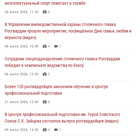
интеллектуальный спорт помогает в службе
На востоке Москвы сотрудники Росгвардии задержали мужчину,
находящегося в федеральном розыске (видео)
20 июля 2026, 11:30
5
03 августа 2026, 12:00
1
В Управлении вневедомственной охраны столичного главка
Росгвардии прошло мероприятие, посвящённое Дню семьи, любви и
Росгвардия обеспечила правопорядок во время празднования Дня
верности (видео)
воздушно-десантных войск в Москве (видео)
08 июля 2026, 10:00
4
1
03 августа 2026, 08:00
1
Сотрудник спецподразделения столичного главка Росгвардии
Московские росгвардейцы пришли на помощь семье, у которой
победил в чемпионате ведомства по боксу
сломался автомобиль на проезжей части (Видео)
06 июля 2026, 13:30
2
02 августа 2026, 11:54
1
Более 120 росгвардейцев закончили обучение в Центре
профессиональной подготовки
21 июля 2026, 12:00
6
В Центре профессиональной подготовки им. Героя Советского
Союза С.Х. Зайцева состоялся выпуск росгвардейцев (видео)
09 июля 2026, 14:00
4
1