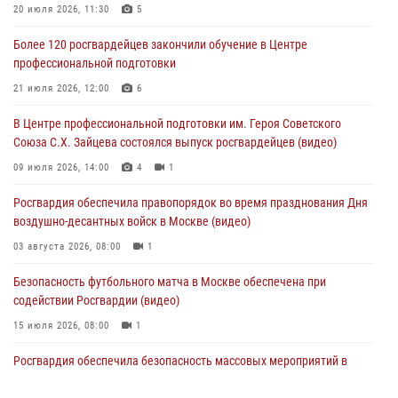
Столичные росгвардейцы задержали троих мужчин, устроивших
20 июля 2026, 11:30
5
пьяный дебош в баре (видео)
Более 120 росгвардейцев закончили обучение в Центре
06 августа 2026, 11:20
1
профессиональной подготовки
Охрану общественного порядка и безопасность на футбольном
21 июля 2026, 12:00
6
матче в Москве обеспечила Росгвардия (видео)
В Центре профессиональной подготовки им. Героя Советского
06 августа 2026, 08:30
1
Союза С.Х. Зайцева состоялся выпуск росгвардейцев (видео)
Столичные росгвардейцы задержали мужчину, устроившего дебош
09 июля 2026, 14:00
4
1
в букмекерской конторе (Видео)
Росгвардия обеспечила правопорядок во время празднования Дня
05 августа 2026, 12:39
1
воздушно-десантных войск в Москве (видео)
03 августа 2026, 08:00
1
Безопасность футбольного матча в Москве обеспечена при
содействии Росгвардии (видео)
15 июля 2026, 08:00
1
Росгвардия обеспечила безопасность массовых мероприятий в
Москве (видео)