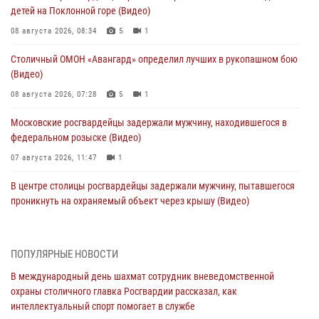
детей на Поклонной горе (Видео)
08 августа 2026, 08:34
5
1
Столичный ОМОН «Авангард» определил лучших в рукопашном бою
(Видео)
08 августа 2026, 07:28
5
1
Московские росгвардейцы задержали мужчину, находившегося в
федеральном розыске (Видео)
07 августа 2026, 11:47
1
В центре столицы росгвардейцы задержали мужчину, пытавшегося
проникнуть на охраняемый объект через крышу (Видео)
07 августа 2026, 09:26
1
Столичное управление вневедомственной охраны Росгвардии
ПОПУЛЯРНЫЕ НОВОСТИ
признано лучшим по итогам полугодия на всероссийском
В международный день шахмат сотрудник вневедомственной
совещании в Нижнем Новгороде (видео)
охраны столичного главка Росгвардии рассказал, как
06 августа 2026, 14:59
10
1
интеллектуальный спорт помогает в службе