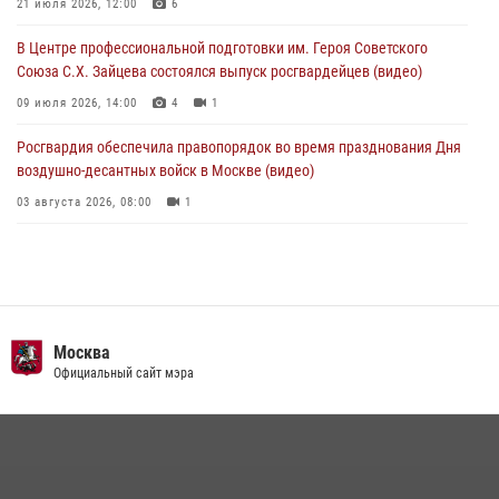
и рассказал о работе дежурных частей
21 июля 2026, 12:00
6
04 августа 2026, 12:28
В Центре профессиональной подготовки им. Героя Советского
Союза С.Х. Зайцева состоялся выпуск росгвардейцев (видео)
09 июля 2026, 14:00
4
1
Росгвардия обеспечила правопорядок во время празднования Дня
воздушно-десантных войск в Москве (видео)
03 августа 2026, 08:00
1
Пазл счастливой жизни: история любви и службы сотрудников
вневедомственной охраны Росгвардии
08 июля 2026, 14:30
2
Безопасность футбольного матча в Москве обеспечена при
Москва
содействии Росгвардии (видео)
Официальный сайт мэра
15 июля 2026, 08:00
1
Росгвардия обеспечила безопасность массовых мероприятий в
Москве (видео)