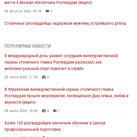
матче в Москве обеспечила Росгвардия (видео)
06 августа 2026, 08:30
1
Столичные росгвардейцы задержали мужчину, устроившего дебош
в букмекерской конторе (Видео)
05 августа 2026, 12:39
1
ПОПУЛЯРНЫЕ НОВОСТИ
Московские росгвардейцы обеспечили безопасность проведения
В международный день шахмат сотрудник вневедомственной
футбольного матча Кубка России (Видео)
охраны столичного главка Росгвардии рассказал, как
05 августа 2026, 12:35
1
интеллектуальный спорт помогает в службе
Делегация МВД Республики Беларусь ознакомилась с передовыми
20 июля 2026, 11:30
5
методами работы Росгвардии в Москве (видео)
В Управлении вневедомственной охраны столичного главка
04 августа 2026, 18:16
5
1
Росгвардии прошло мероприятие, посвящённое Дню семьи, любви и
верности (видео)
В столичном главке Росгвардии завершился чемпионат по самбо и
боевому самбо. (видео)
08 июля 2026, 10:00
4
1
04 августа 2026, 14:00
7
1
Более 120 росгвардейцев закончили обучение в Центре
профессиональной подготовки
Офицер Росгвардии стал гостем прямого эфира на «Радио Москвы»