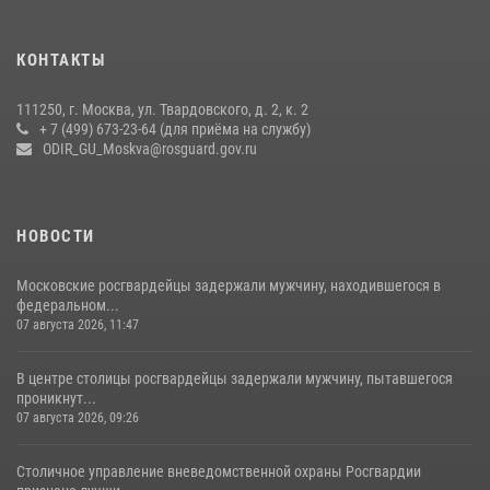
27 июля 2026, 08:00
1
В спецподразделении столичного главка Росгвардии завершился
КОНТАКТЫ
чемпионат по самбо (виео)
15 июля 2026, 14:00
8
1
111250, г. Москва, ул. Твардовского, д. 2, к. 2
+ 7 (499) 673-23-64 (для приёма на службу)
Центр профессиональной подготовки сотрудников
ODIR_GU_Moskva@rosguard.gov.ru
вневедомственной охраны столичного главка Росгвардии отмечает
своё 32-летие (видео)
18 июля 2026, 08:00
8
1
НОВОСТИ
Московские росгвардейцы задержали мужчину, находившегося в
федеральном...
07 августа 2026, 11:47
В центре столицы росгвардейцы задержали мужчину, пытавшегося
проникнут...
07 августа 2026, 09:26
Столичное управление вневедомственной охраны Росгвардии