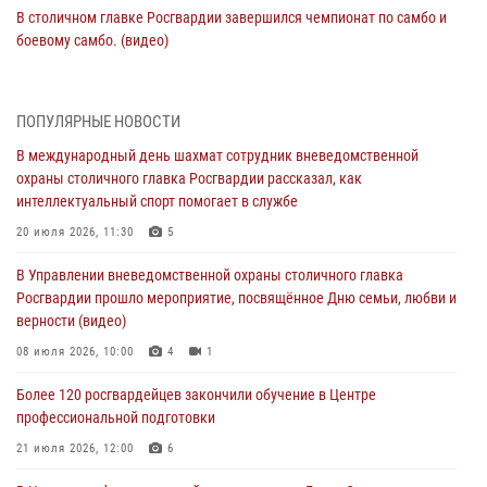
В столичном главке Росгвардии завершился чемпионат по самбо и
боевому самбо. (видео)
04 августа 2026, 14:00
7
1
Офицер Росгвардии стал гостем прямого эфира на «Радио Москвы»
ПОПУЛЯРНЫЕ НОВОСТИ
и рассказал о работе дежурных частей
В международный день шахмат сотрудник вневедомственной
04 августа 2026, 12:28
охраны столичного главка Росгвардии рассказал, как
интеллектуальный спорт помогает в службе
В Москве росгвардейцы задержали подозреваемого в нападении
на охранника торгового центра (видео)
20 июля 2026, 11:30
5
04 августа 2026, 08:26
1
В Управлении вневедомственной охраны столичного главка
Росгвардии прошло мероприятие, посвящённое Дню семьи, любви и
В Главном управлении Росгвардии по городу Москве подвели итоги
верности (видео)
работы подразделений за прошедший месяц
08 июля 2026, 10:00
4
1
03 августа 2026, 13:00
Более 120 росгвардейцев закончили обучение в Центре
На востоке Москвы сотрудники Росгвардии задержали мужчину,
профессиональной подготовки
находящегося в федеральном розыске (видео)
21 июля 2026, 12:00
6
03 августа 2026, 12:00
1