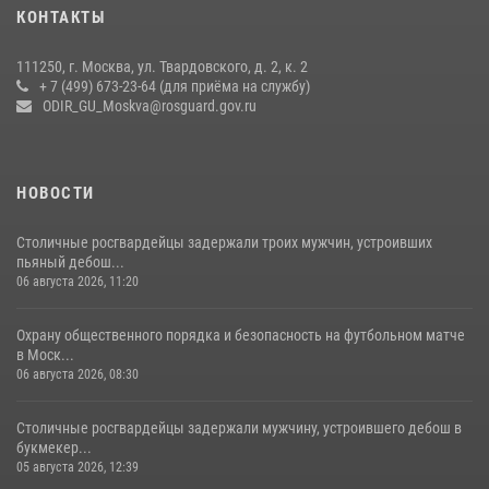
В спецподразделении столичного главка Росгвардии завершился
КОНТАКТЫ
чемпионат по самбо (виео)
15 июля 2026, 14:00
8
1
111250, г. Москва, ул. Твардовского, д. 2, к. 2
+ 7 (499) 673-23-64 (для приёма на службу)
Центр профессиональной подготовки сотрудников
ODIR_GU_Moskva@rosguard.gov.ru
вневедомственной охраны столичного главка Росгвардии отмечает
своё 32-летие (видео)
18 июля 2026, 08:00
8
1
НОВОСТИ
Столичные росгвардейцы задержали троих мужчин, устроивших
пьяный дебош...
06 августа 2026, 11:20
Охрану общественного порядка и безопасность на футбольном матче
в Моск...
06 августа 2026, 08:30
Столичные росгвардейцы задержали мужчину, устроившего дебош в
букмекер...
05 августа 2026, 12:39