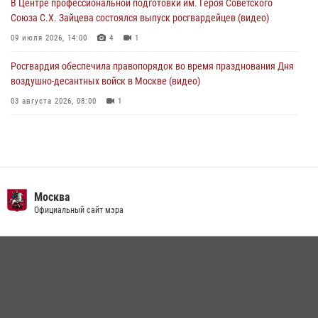
В Центре профессиональной подготовки им. Героя Советского
Союза С.Х. Зайцева состоялся выпуск росгвардейцев (видео)
09 июля 2026, 14:00
4
1
Росгвардия обеспечила правопорядок во время празднования Дня
воздушно-десантных войск в Москве (видео)
03 августа 2026, 08:00
1
Пазл счастливой жизни: история любви и службы сотрудников
вневедомственной охраны Росгвардии
08 июля 2026, 14:30
2
Безопасность футбольного матча в Москве обеспечена при
Москва
содействии Росгвардии (видео)
Официальный сайт мэра
15 июля 2026, 08:00
1
Росгвардия обеспечила безопасность массовых мероприятий в
Москве (видео)
27 июля 2026, 08:00
1