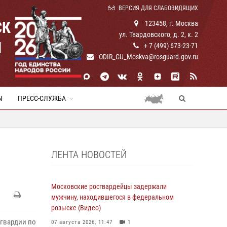
ВЕРСИЯ ДЛЯ СЛАБОВИДЯЩИХ
СК
123458, г. Москва
ул. Твардовского, д. 2, к. 2
И
+ 7 (499) 673-23-71
ODIR_GU_Moskva@rosguard.gov.ru
Ы
ПРЕСС-СЛУЖБА
ЛЕНТА НОВОСТЕЙ
Московские росгвардейцы задержали
мужчину, находившегося в федеральном
розыске (Видео)
сгвардии по
07 августа 2026, 11:47
1