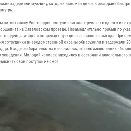
оскве задержали мужчину, который взломал дверь в ресторане быстро
внутрь.
ом автоэкипажу Росгвардии поступил сигнал «тревога» с одного из ох
 общепита на Савеловском проезде. Незамедлительно прибыв по ука
росгвардейцы увидели поврежденную дверь запасного выхода. При ос
я сотрудники вневедомственной охраны обнаружили и задержали 20
адца. В ходе разбирательства выяснилось, что злоумышленник - бывш
к заведения. Молодой человек находился в состоянии алкогольного 
бъяснить свой поступок не смог.