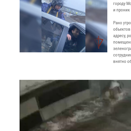
городу М
и проник 
Рано утр
объектов
адресу, 
помещени
зеленогр
сотрудни
внятно о