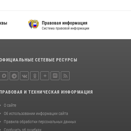
В спецподразделении столичного главка
Росгвардии завершился чемпионат по самбо
(виео)
сквы
Правовая информация
Система правовой информации
15 июля 2026, 14:00
8
1
Центр профессиональной подготовки
сотрудников вневедомственной охраны
столичного главка Росгвардии отмечает своё
32-летие (видео)
ОФИЦИАЛЬНЫЕ СЕТЕВЫЕ РЕСУРСЫ
18 июля 2026, 08:00
8
1
ПРАВОВАЯ И ТЕХНИЧЕСКАЯ ИНФОРМАЦИЯ
О сайте
Об использовании информации сайта
Правила обработки персональных данных
Сообщить об ошибках