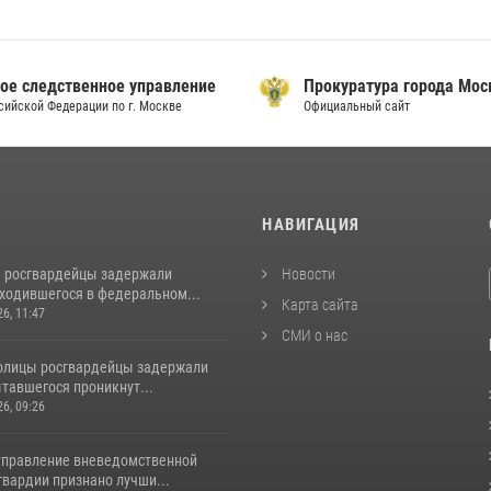
ое следственное управление
Прокуратура города Мо
сийской Федерации по г. Москве
Официальный сайт
И
НАВИГАЦИЯ
 росгвардейцы задержали
Новости
аходившегося в федеральном...
Карта сайта
26, 11:47
СМИ о нас
толицы росгвардейцы задержали
тавшегося проникнут...
26, 09:26
управление вневедомственной
гвардии признано лучши...