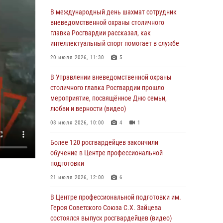
06 августа 2026, 08:30
1
В международный день шахмат сотрудник
Столичные росгвардейцы задержали
вневедомственной охраны столичного
мужчину, устроившего дебош в букмекерской
главка Росгвардии рассказал, как
конторе (Видео)
интеллектуальный спорт помогает в службе
05 августа 2026, 12:39
1
20 июля 2026, 11:30
5
Московские росгвардейцы обеспечили
В Управлении вневедомственной охраны
безопасность проведения футбольного матча
столичного главка Росгвардии прошло
Кубка России (Видео)
мероприятие, посвящённое Дню семьи,
любви и верности (видео)
05 августа 2026, 12:35
1
08 июля 2026, 10:00
4
1
Делегация МВД Республики Беларусь
ознакомилась с передовыми методами
Более 120 росгвардейцев закончили
работы Росгвардии в Москве (видео)
обучение в Центре профессиональной
подготовки
04 августа 2026, 18:16
5
1
21 июля 2026, 12:00
6
В столичном главке Росгвардии завершился
чемпионат по самбо и боевому самбо.
В Центре профессиональной подготовки им.
(видео)
Героя Советского Союза С.Х. Зайцева
состоялся выпуск росгвардейцев (видео)
04 августа 2026, 14:00
7
1