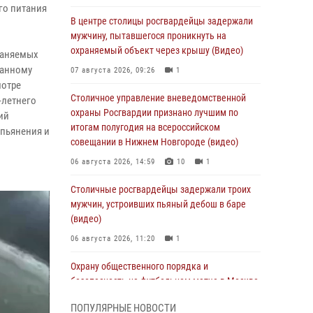
го питания
В центре столицы росгвардейцы задержали
мужчину, пытавшегося проникнуть на
охраняемый объект через крышу (Видео)
раняемых
занному
07 августа 2026, 09:26
1
мотре
Столичное управление вневедомственной
-летнего
охраны Росгвардии признано лучшим по
ий
итогам полугодия на всероссийском
опьянения и
совещании в Нижнем Новгороде (видео)
06 августа 2026, 14:59
10
1
Столичные росгвардейцы задержали троих
мужчин, устроивших пьяный дебош в баре
(видео)
06 августа 2026, 11:20
1
Охрану общественного порядка и
безопасность на футбольном матче в Москве
обеспечила Росгвардия (видео)
ПОПУЛЯРНЫЕ НОВОСТИ