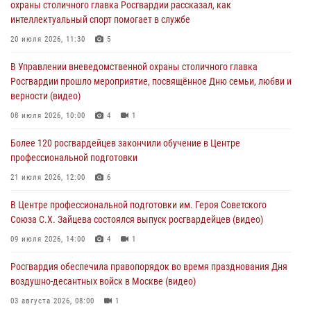
охраны столичного главка Росгвардии рассказал, как
05 августа 2026, 12:35
1
интеллектуальный спорт помогает в службе
Делегация МВД Республики Беларусь ознакомилась с передовыми
20 июля 2026, 11:30
5
методами работы Росгвардии в Москве (видео)
В Управлении вневедомственной охраны столичного главка
04 августа 2026, 18:16
5
1
Росгвардии прошло мероприятие, посвящённое Дню семьи, любви и
верности (видео)
В столичном главке Росгвардии завершился чемпионат по самбо и
боевому самбо. (видео)
08 июля 2026, 10:00
4
1
04 августа 2026, 14:00
7
1
Более 120 росгвардейцев закончили обучение в Центре
профессиональной подготовки
Офицер Росгвардии стал гостем прямого эфира на «Радио Москвы»
и рассказал о работе дежурных частей
21 июля 2026, 12:00
6
04 августа 2026, 12:28
В Центре профессиональной подготовки им. Героя Советского
Союза С.Х. Зайцева состоялся выпуск росгвардейцев (видео)
09 июля 2026, 14:00
4
1
Росгвардия обеспечила правопорядок во время празднования Дня
воздушно-десантных войск в Москве (видео)
03 августа 2026, 08:00
1