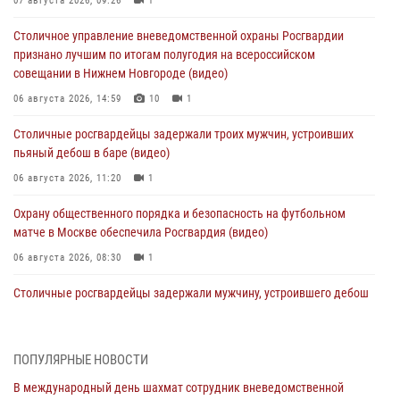
07 августа 2026, 09:26
1
Столичное управление вневедомственной охраны Росгвардии
признано лучшим по итогам полугодия на всероссийском
совещании в Нижнем Новгороде (видео)
06 августа 2026, 14:59
10
1
Столичные росгвардейцы задержали троих мужчин, устроивших
пьяный дебош в баре (видео)
06 августа 2026, 11:20
1
Охрану общественного порядка и безопасность на футбольном
матче в Москве обеспечила Росгвардия (видео)
06 августа 2026, 08:30
1
Столичные росгвардейцы задержали мужчину, устроившего дебош
в букмекерской конторе (Видео)
05 августа 2026, 12:39
1
ПОПУЛЯРНЫЕ НОВОСТИ
Московские росгвардейцы обеспечили безопасность проведения
В международный день шахмат сотрудник вневедомственной
футбольного матча Кубка России (Видео)