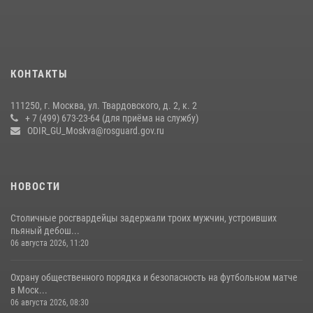
Безопасность футбольного матча в Москве обеспечена при
содействии Росгвардии (видео)
15 июля 2026, 08:00
1
Росгвардия обеспечила безопасность массовых мероприятий в
КОНТАКТЫ
Москве (видео)
27 июля 2026, 08:00
1
111250, г. Москва, ул. Твардовского, д. 2, к. 2
+ 7 (499) 673-23-64 (для приёма на службу)
В спецподразделении столичного главка Росгвардии завершился
ODIR_GU_Moskva@rosguard.gov.ru
чемпионат по самбо (виео)
15 июля 2026, 14:00
8
1
НОВОСТИ
Столичные росгвардейцы задержали троих мужчин, устроивших
пьяный дебош...
06 августа 2026, 11:20
Охрану общественного порядка и безопасность на футбольном матче
в Моск...
06 августа 2026, 08:30