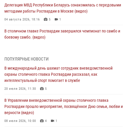
Делегация МВД Республики Беларусь ознакомилась с передовыми
методами работы Росгвардии в Москве (видео)
04 августа 2026, 18:16
5
1
В столичном главке Росгвардии завершился чемпионат по самбо и
боевому самбо. (видео)
04 августа 2026, 14:00
7
1
Офицер Росгвардии стал гостем прямого эфира на «Радио Москвы»
ПОПУЛЯРНЫЕ НОВОСТИ
и рассказал о работе дежурных частей
В международный день шахмат сотрудник вневедомственной
04 августа 2026, 12:28
охраны столичного главка Росгвардии рассказал, как
интеллектуальный спорт помогает в службе
В Москве росгвардейцы задержали подозреваемого в нападении
на охранника торгового центра (видео)
20 июля 2026, 11:30
5
04 августа 2026, 08:26
1
В Управлении вневедомственной охраны столичного главка
Росгвардии прошло мероприятие, посвящённое Дню семьи, любви и
В Главном управлении Росгвардии по городу Москве подвели итоги
верности (видео)
работы подразделений за прошедший месяц
08 июля 2026, 10:00
4
1
03 августа 2026, 13:00