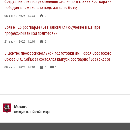
Сотрудник спецподразделения столичного главка Росгвардии
На востоке Москвы сотрудники Росгвардии задержали мужчину,
победил в чемпионате ведомства по боксу
находящегося в федеральном розыске (видео)
06 июля 2026, 13:30
2
03 августа 2026, 12:00
1
Более 120 росгвардейцев закончили обучение в Центре
профессиональной подготовки
21 июля 2026, 12:00
6
В Центре профессиональной подготовки им. Героя Советского
Союза С.Х. Зайцева состоялся выпуск росгвардейцев (видео)
09 июля 2026, 14:00
4
1
Росгвардия обеспечила правопорядок во время празднования Дня
воздушно-десантных войск в Москве (видео)
03 августа 2026, 08:00
1
Пазл счастливой жизни: история любви и службы сотрудников
Москва
вневедомственной охраны Росгвардии
Официальный сайт мэра
08 июля 2026, 14:30
2