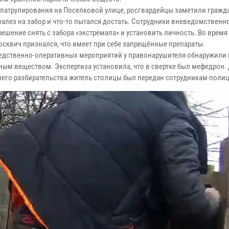
 патрулирования на Поселковой улице, росгвардейцы заметили гражд
залез на забор и что-то пытался достать. Сотрудники вневедомственн
ешение снять с забора «экстремала» и установить личность. Во время
осквич признался, что имеет при себе запрещённые препараты.
ледственно-оперативных мероприятий у правонарушителя обнаружили 
ным веществом. Экспертиза установила, что в свертке был мефедрон.
его разбирательства житель столицы был передан сотрудникам полиц