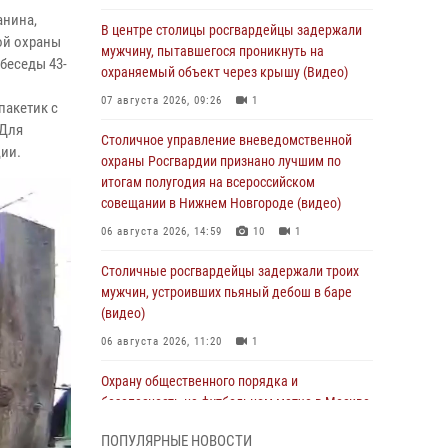
анина,
В центре столицы росгвардейцы задержали
ой охраны
мужчину, пытавшегося проникнуть на
 беседы 43-
охраняемый объект через крышу (Видео)
07 августа 2026, 09:26
1
пакетик с
 Для
Столичное управление вневедомственной
ии.
охраны Росгвардии признано лучшим по
итогам полугодия на всероссийском
совещании в Нижнем Новгороде (видео)
06 августа 2026, 14:59
10
1
Столичные росгвардейцы задержали троих
мужчин, устроивших пьяный дебош в баре
(видео)
06 августа 2026, 11:20
1
Охрану общественного порядка и
безопасность на футбольном матче в Москве
обеспечила Росгвардия (видео)
ПОПУЛЯРНЫЕ НОВОСТИ