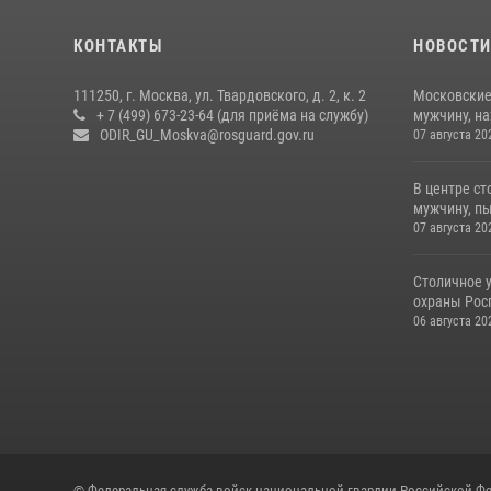
КОНТАКТЫ
НОВОСТ
111250, г. Москва, ул. Твардовского, д. 2, к. 2
Московские
+ 7 (499) 673-23-64 (для приёма на службу)
мужчину, н
ODIR_GU_Moskva@rosguard.gov.ru
07 августа 20
В центре с
мужчину, пы
07 августа 20
Столичное 
охраны Рос
06 августа 20
© Федеральная служба войск национальной гвардии Российской Фе