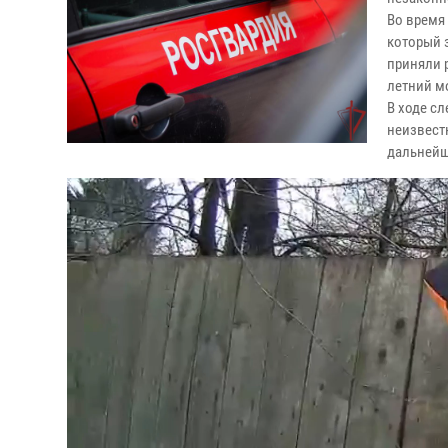
Во время
который 
приняли р
летний м
В ходе с
неизвест
дальнейш