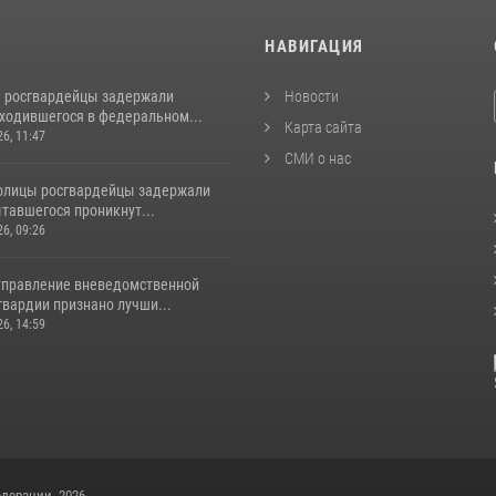
И
НАВИГАЦИЯ
 росгвардейцы задержали
Новости
аходившегося в федеральном...
Карта сайта
26, 11:47
СМИ о нас
толицы росгвардейцы задержали
тавшегося проникнут...
26, 09:26
управление вневедомственной
гвардии признано лучши...
26, 14:59
дерации, 2026