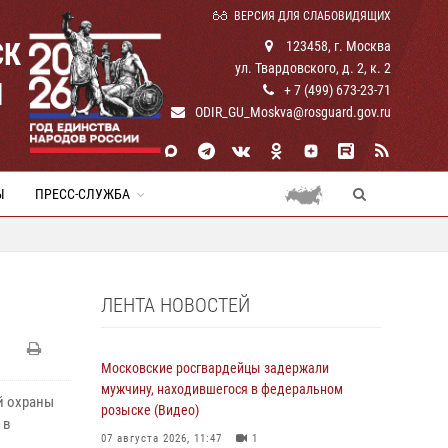
ВЕРСИЯ ДЛЯ СЛАБОВИДЯЩИХ
СК
123458, г. Москва
ул. Твардовского, д. 2, к. 2
И
+ 7 (499) 673-23-71
ODIR_GU_Moskva@rosguard.gov.ru
Ы
ПРЕСС-СЛУЖБА
ЛЕНТА НОВОСТЕЙ
Московские росгвардейцы задержали
мужчину, находившегося в федеральном
й охраны
розыске (Видео)
 в
07 августа 2026, 11:47
1