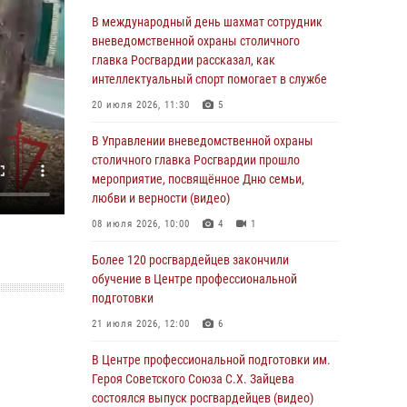
06 августа 2026, 08:30
1
В международный день шахмат сотрудник
Столичные росгвардейцы задержали
вневедомственной охраны столичного
мужчину, устроившего дебош в букмекерской
главка Росгвардии рассказал, как
конторе (Видео)
интеллектуальный спорт помогает в службе
05 августа 2026, 12:39
1
20 июля 2026, 11:30
5
Московские росгвардейцы обеспечили
В Управлении вневедомственной охраны
безопасность проведения футбольного матча
столичного главка Росгвардии прошло
Кубка России (Видео)
мероприятие, посвящённое Дню семьи,
любви и верности (видео)
05 августа 2026, 12:35
1
08 июля 2026, 10:00
4
1
Делегация МВД Республики Беларусь
ознакомилась с передовыми методами
Более 120 росгвардейцев закончили
работы Росгвардии в Москве (видео)
обучение в Центре профессиональной
подготовки
04 августа 2026, 18:16
5
1
21 июля 2026, 12:00
6
В столичном главке Росгвардии завершился
чемпионат по самбо и боевому самбо.
В Центре профессиональной подготовки им.
(видео)
Героя Советского Союза С.Х. Зайцева
состоялся выпуск росгвардейцев (видео)
04 августа 2026, 14:00
7
1