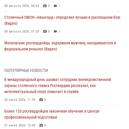
08 августа 2026, 08:34
5
1
Столичный ОМОН «Авангард» определил лучших в рукопашном бою
(Видео)
08 августа 2026, 07:28
5
1
Московские росгвардейцы задержали мужчину, находившегося в
федеральном розыске (Видео)
07 августа 2026, 11:47
1
В центре столицы росгвардейцы задержали мужчину, пытавшегося
ПОПУЛЯРНЫЕ НОВОСТИ
проникнуть на охраняемый объект через крышу (Видео)
В международный день шахмат сотрудник вневедомственной
07 августа 2026, 09:26
1
охраны столичного главка Росгвардии рассказал, как
интеллектуальный спорт помогает в службе
Столичное управление вневедомственной охраны Росгвардии
признано лучшим по итогам полугодия на всероссийском
20 июля 2026, 11:30
5
совещании в Нижнем Новгороде (видео)
Более 120 росгвардейцев закончили обучение в Центре
06 августа 2026, 14:59
10
1
профессиональной подготовки
Столичные росгвардейцы задержали троих мужчин, устроивших
21 июля 2026, 12:00
6