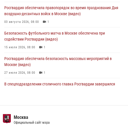
пьяный дебош в баре (видео)
Росгвардия обеспечила правопорядок во время празднования Дня
06 августа 2026, 11:20
1
воздушно-десантных войск в Москве (видео)
Охрану общественного порядка и безопасность на футбольном
03 августа 2026, 08:00
1
матче в Москве обеспечила Росгвардия (видео)
Безопасность футбольного матча в Москве обеспечена при
06 августа 2026, 08:30
1
содействии Росгвардии (видео)
15 июля 2026, 08:00
1
Росгвардия обеспечила безопасность массовых мероприятий в
Москве (видео)
27 июля 2026, 08:00
1
В спецподразделении столичного главка Росгвардии завершился
чемпионат по самбо (виео)
15 июля 2026, 14:00
8
1
Росгвардецы проверили места массового пребывания молодежи в
районе Китай-города (видео)
Москва
Официальный сайт мэра
30 июля 2026, 14:00
1