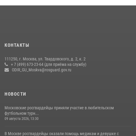
Центр профессиональной подготовки сотрудников
вневедомственной охраны столичного главка Росгвардии отмечает
своё 32-летие (видео)
18 июля 2026, 08:00
8
1
Охрану общественного порядка и безопасность на футбольном
КОНТАКТЫ
матче в Москве обеспечила Росгвардия (видео)
06 августа 2026, 08:30
1
111250, г. Москва, ул. Твардовского, д. 2, к. 2
+ 7 (499) 673-23-64 (для приёма на службу)
Центральный округ Росгвардии отмечает 105-летие
ODIR_GU_Moskva@rosguard.gov.ru
15 июля 2026, 09:00
НОВОСТИ
Московские росгвардейцы приняли участие в любительском
футбольном турн...
09 августа 2026, 13:30
В Москве росгвардейцы оказали помощь медикам и девушке с