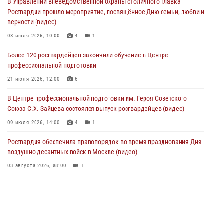
В Управлении вневедомственной охраны столичного главка
04 августа 2026, 12:28
Росгвардии прошло мероприятие, посвящённое Дню семьи, любви и
верности (видео)
В Москве росгвардейцы задержали подозреваемого в нападении
на охранника торгового центра (видео)
08 июля 2026, 10:00
4
1
04 августа 2026, 08:26
1
Более 120 росгвардейцев закончили обучение в Центре
профессиональной подготовки
В Главном управлении Росгвардии по городу Москве подвели итоги
работы подразделений за прошедший месяц
21 июля 2026, 12:00
6
03 августа 2026, 13:00
В Центре профессиональной подготовки им. Героя Советского
Союза С.Х. Зайцева состоялся выпуск росгвардейцев (видео)
09 июля 2026, 14:00
4
1
Росгвардия обеспечила правопорядок во время празднования Дня
воздушно-десантных войск в Москве (видео)
03 августа 2026, 08:00
1
Пазл счастливой жизни: история любви и службы сотрудников
вневедомственной охраны Росгвардии
08 июля 2026, 14:30
2