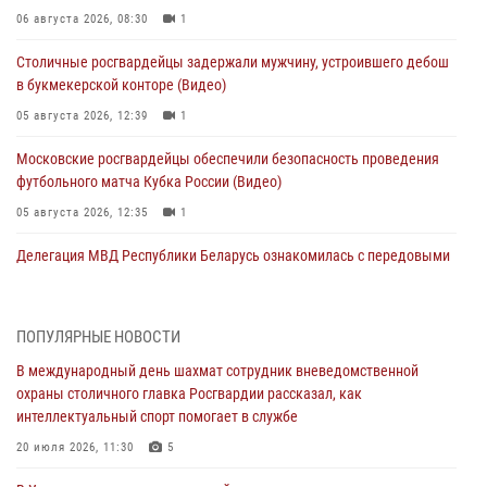
06 августа 2026, 08:30
1
Столичные росгвардейцы задержали мужчину, устроившего дебош
в букмекерской конторе (Видео)
05 августа 2026, 12:39
1
Московские росгвардейцы обеспечили безопасность проведения
футбольного матча Кубка России (Видео)
05 августа 2026, 12:35
1
Делегация МВД Республики Беларусь ознакомилась с передовыми
методами работы Росгвардии в Москве (видео)
04 августа 2026, 18:16
5
1
ПОПУЛЯРНЫЕ НОВОСТИ
В столичном главке Росгвардии завершился чемпионат по самбо и
В международный день шахмат сотрудник вневедомственной
боевому самбо. (видео)
охраны столичного главка Росгвардии рассказал, как
04 августа 2026, 14:00
7
1
интеллектуальный спорт помогает в службе
Офицер Росгвардии стал гостем прямого эфира на «Радио Москвы»
20 июля 2026, 11:30
5
и рассказал о работе дежурных частей