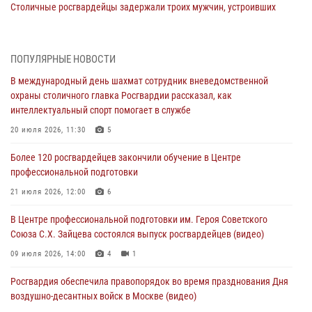
Столичные росгвардейцы задержали троих мужчин, устроивших
пьяный дебош в баре (видео)
06 августа 2026, 11:20
1
ПОПУЛЯРНЫЕ НОВОСТИ
Охрану общественного порядка и безопасность на футбольном
В международный день шахмат сотрудник вневедомственной
матче в Москве обеспечила Росгвардия (видео)
охраны столичного главка Росгвардии рассказал, как
06 августа 2026, 08:30
1
интеллектуальный спорт помогает в службе
Столичные росгвардейцы задержали мужчину, устроившего дебош
20 июля 2026, 11:30
5
в букмекерской конторе (Видео)
Более 120 росгвардейцев закончили обучение в Центре
05 августа 2026, 12:39
1
профессиональной подготовки
Московские росгвардейцы обеспечили безопасность проведения
21 июля 2026, 12:00
6
футбольного матча Кубка России (Видео)
В Центре профессиональной подготовки им. Героя Советского
05 августа 2026, 12:35
1
Союза С.Х. Зайцева состоялся выпуск росгвардейцев (видео)
Делегация МВД Республики Беларусь ознакомилась с передовыми
09 июля 2026, 14:00
4
1
методами работы Росгвардии в Москве (видео)
Росгвардия обеспечила правопорядок во время празднования Дня
04 августа 2026, 18:16
5
1
воздушно-десантных войск в Москве (видео)