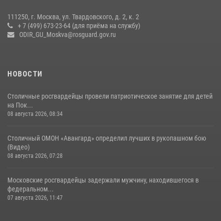
06 августа 2026, 08:30
1
111250, г. Москва, ул. Твардовского, д. 2, к. 2
+ 7 (499) 673-23-64 (для приёма на службу)
Росгвардецы проверили места массового пребывания молодежи в
ODIR_GU_Moskva@rosguard.gov.ru
районе Китай-города (видео)
30 июля 2026, 14:00
1
НОВОСТИ
Столичные росгвардейцы провели патриотическое занятие для детей
на Пок...
08 августа 2026, 08:34
Столичный ОМОН «Авангард» определил лучших в рукопашном бою
(Видео)
08 августа 2026, 07:28
Московские росгвардейцы задержали мужчину, находившегося в
федеральном...
07 августа 2026, 11:47