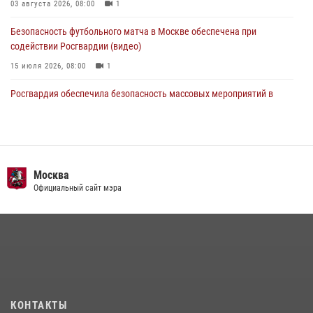
03 августа 2026, 08:00
1
Безопасность футбольного матча в Москве обеспечена при
содействии Росгвардии (видео)
15 июля 2026, 08:00
1
Росгвардия обеспечила безопасность массовых мероприятий в
Москве (видео)
27 июля 2026, 08:00
1
В спецподразделении столичного главка Росгвардии завершился
чемпионат по самбо (виео)
Москва
Официальный сайт мэра
15 июля 2026, 14:00
8
1
Центр профессиональной подготовки сотрудников
вневедомственной охраны столичного главка Росгвардии отмечает
своё 32-летие (видео)
18 июля 2026, 08:00
8
1
Охрану общественного порядка и безопасность на футбольном
КОНТАКТЫ
матче в Москве обеспечила Росгвардия (видео)