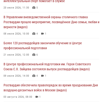
интеллектуальный спорт помогает в службе
Делегация МВД Республики Беларусь ознакомилась с передовыми
20 июля 2026, 11:30
5
методами работы Росгвардии в Москве (видео)
В Управлении вневедомственной охраны столичного главка
04 августа 2026, 18:16
5
1
Росгвардии прошло мероприятие, посвящённое Дню семьи, любви и
верности (видео)
В столичном главке Росгвардии завершился чемпионат по самбо и
боевому самбо. (видео)
08 июля 2026, 10:00
4
1
04 августа 2026, 14:00
7
1
Более 120 росгвардейцев закончили обучение в Центре
профессиональной подготовки
Офицер Росгвардии стал гостем прямого эфира на «Радио Москвы»
и рассказал о работе дежурных частей
21 июля 2026, 12:00
6
04 августа 2026, 12:28
В Центре профессиональной подготовки им. Героя Советского
Союза С.Х. Зайцева состоялся выпуск росгвардейцев (видео)
09 июля 2026, 14:00
4
1
Росгвардия обеспечила правопорядок во время празднования Дня
воздушно-десантных войск в Москве (видео)
03 августа 2026, 08:00
1