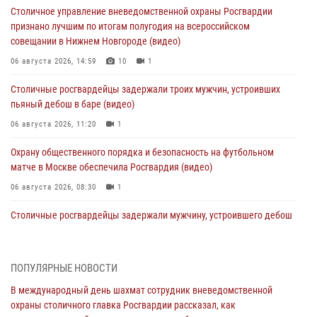
Столичное управление вневедомственной охраны Росгвардии
признано лучшим по итогам полугодия на всероссийском
совещании в Нижнем Новгороде (видео)
06 августа 2026, 14:59
10
1
Столичные росгвардейцы задержали троих мужчин, устроивших
пьяный дебош в баре (видео)
06 августа 2026, 11:20
1
Охрану общественного порядка и безопасность на футбольном
матче в Москве обеспечила Росгвардия (видео)
06 августа 2026, 08:30
1
Столичные росгвардейцы задержали мужчину, устроившего дебош
в букмекерской конторе (Видео)
05 августа 2026, 12:39
1
ПОПУЛЯРНЫЕ НОВОСТИ
Московские росгвардейцы обеспечили безопасность проведения
В международный день шахмат сотрудник вневедомственной
футбольного матча Кубка России (Видео)
охраны столичного главка Росгвардии рассказал, как
05 августа 2026, 12:35
1