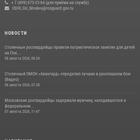
+ 7 (499) 673-23-64 (для приёма на службу)
Росгвардецы проверили места массового пребывания молодежи в
ODIR_GU_Moskva@rosguard.gov.ru
районе Китай-города (видео)
30 июля 2026, 14:00
1
НОВОСТИ
Столичные росгвардейцы провели патриотическое занятие для детей
на Пок...
08 августа 2026, 08:34
Столичный ОМОН «Авангард» определил лучших в рукопашном бою
(Видео)
08 августа 2026, 07:28
Московские росгвардейцы задержали мужчину, находившегося в
федеральном...
07 августа 2026, 11:47