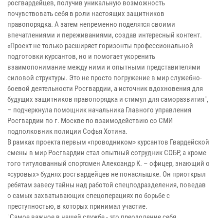
росгвардейцев, получив уникальную возможность
почувствовать себя в роли настоящих защитников
правопорядка. А затем непременно поделятся своими
впечатлениями и переживаниями, создав интересный контент.
«Проект не только расширяет горизонты профессиональной
подготовки курсантов, но и помогает укоренить
взаимопонимание между ними и опытными представителями
силовой структуры. Это не просто погружение в мир служебно-
боевой деятельности Росгвардии, а источник вдохновения для
будущих защитников правопорядка и стимул для саморазвития",
– подчеркнула помощник начальника Главного управления
Росгвардии по г. Москве по взаимодействию со СМИ
подполковник полиции Софья Хотина.
В рамках проекта первым «проводником» курсантов Гвардейской
смены в мир Росгвардии стал опытный сотрудник СОБР, а кроме
того титулованный спортсмен Александр К. – офицер, знающий о
«суровых» буднях росгвардейцев не понаслышке. Он приоткрыл
ребятам завесу тайны над работой спецподразделения, поведав
о самых захватывающих спецоперациях по борьбе с
преступностью, в которых принимал участие.
"Самое важное в нашей службе - это преодоление себя.