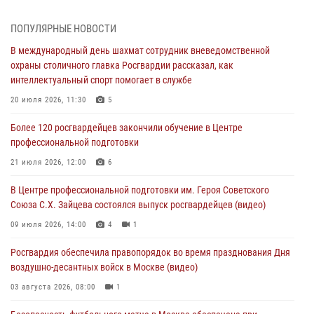
06 августа 2026, 11:20
1
ПОПУЛЯРНЫЕ НОВОСТИ
Охрану общественного порядка и безопасность на футбольном
В международный день шахмат сотрудник вневедомственной
матче в Москве обеспечила Росгвардия (видео)
охраны столичного главка Росгвардии рассказал, как
06 августа 2026, 08:30
1
интеллектуальный спорт помогает в службе
Столичные росгвардейцы задержали мужчину, устроившего дебош
20 июля 2026, 11:30
5
в букмекерской конторе (Видео)
Более 120 росгвардейцев закончили обучение в Центре
05 августа 2026, 12:39
1
профессиональной подготовки
Московские росгвардейцы обеспечили безопасность проведения
21 июля 2026, 12:00
6
футбольного матча Кубка России (Видео)
В Центре профессиональной подготовки им. Героя Советского
05 августа 2026, 12:35
1
Союза С.Х. Зайцева состоялся выпуск росгвардейцев (видео)
Делегация МВД Республики Беларусь ознакомилась с передовыми
09 июля 2026, 14:00
4
1
методами работы Росгвардии в Москве (видео)
Росгвардия обеспечила правопорядок во время празднования Дня
04 августа 2026, 18:16
5
1
воздушно-десантных войск в Москве (видео)
03 августа 2026, 08:00
1