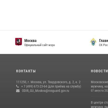
Москва
Главн
Официальный сайт мэра
СК Рос
КОНТАКТЫ
НОВОСТ
111250, г. Москва, ул. Твардовского, д. 2, к. 2
Московские
+ 7 (499) 673-23-64 (для приёма на службу)
мужчину, н
ODIR_GU_Moskva@rosguard.gov.ru
07 августа 20
В центре с
мужчину, пы