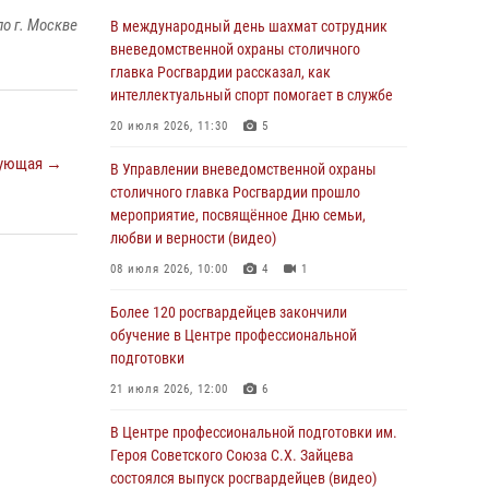
06 августа 2026, 08:30
1
о г. Москве
В международный день шахмат сотрудник
Столичные росгвардейцы задержали
вневедомственной охраны столичного
мужчину, устроившего дебош в букмекерской
главка Росгвардии рассказал, как
конторе (Видео)
интеллектуальный спорт помогает в службе
05 августа 2026, 12:39
1
20 июля 2026, 11:30
5
ующая →
Московские росгвардейцы обеспечили
В Управлении вневедомственной охраны
безопасность проведения футбольного матча
столичного главка Росгвардии прошло
Кубка России (Видео)
мероприятие, посвящённое Дню семьи,
любви и верности (видео)
05 августа 2026, 12:35
1
08 июля 2026, 10:00
4
1
Делегация МВД Республики Беларусь
ознакомилась с передовыми методами
Более 120 росгвардейцев закончили
работы Росгвардии в Москве (видео)
обучение в Центре профессиональной
подготовки
04 августа 2026, 18:16
5
1
21 июля 2026, 12:00
6
В столичном главке Росгвардии завершился
чемпионат по самбо и боевому самбо.
В Центре профессиональной подготовки им.
(видео)
Героя Советского Союза С.Х. Зайцева
состоялся выпуск росгвардейцев (видео)
04 августа 2026, 14:00
7
1