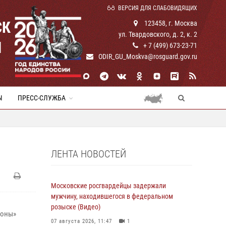
ВЕРСИЯ ДЛЯ СЛАБОВИДЯЩИХ
СК
123458, г. Москва
ул. Твардовского, д. 2, к. 2
И
+ 7 (499) 673-23-71
ODIR_GU_Moskva@rosguard.gov.ru
Ы
ПРЕСС-СЛУЖБА
ЛЕНТА НОВОСТЕЙ
Московские росгвардейцы задержали
мужчину, находившегося в федеральном
розыске (Видео)
коны»
07 августа 2026, 11:47
1