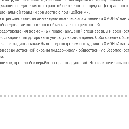
ужащие соединения по охране общественного порядка Центрального 
циональной гвардии совместно с полицейскими.
а игры специалисты инженерно-технического отделения ОМОН «Аванг
обследование спортивного объекта и его окрестностей.
предотвращения возможных правонарушений спецназовцы и военно
Росгвардии патрулировали улицы у ледовой арены. Соблюдение общ
в чаше стадиона также было под контролем сотрудников ОМОН «Аванг
вневедомственной охраны поддерживали общественную безопасност
ча.
щиков, прошло без серьёзных правонарушений. Игра закончилась со с