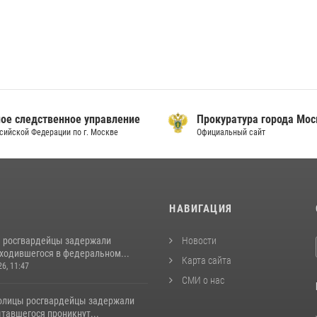
ое следственное управление
Прокуратура города Мо
сийской Федерации по г. Москве
Официальный сайт
И
НАВИГАЦИЯ
 росгвардейцы задержали
Новости
аходившегося в федеральном...
Карта сайта
26, 11:47
СМИ о нас
толицы росгвардейцы задержали
тавшегося проникнут...