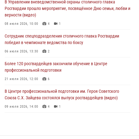
В Управлении вневедомственной охраны столичного главка
Росгвардии прошло мероприятие, посвящённое Дню семьи, любви и
Росгвардия обеспечила правопорядок во время празднования Дня
верности (видео)
воздушно-десантных войск в Москве (видео)
08 июля 2026, 10:00
4
1
03 августа 2026, 08:00
1
Сотрудник спецподразделения столичного главка Росгвардии
Московские росгвардейцы пришли на помощь семье, у которой
победил в чемпионате ведомства по боксу
сломался автомобиль на проезжей части (Видео)
06 июля 2026, 13:30
2
02 августа 2026, 11:54
1
Более 120 росгвардейцев закончили обучение в Центре
профессиональной подготовки
21 июля 2026, 12:00
6
В Центре профессиональной подготовки им. Героя Советского
Союза С.Х. Зайцева состоялся выпуск росгвардейцев (видео)
09 июля 2026, 14:00
4
1
Росгвардия обеспечила правопорядок во время празднования Дня
воздушно-десантных войск в Москве (видео)
03 августа 2026, 08:00
1