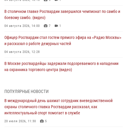
В столичном главке Росгвардии завершился чемпионат по самбо и
боевому самбо. (видео)
04 августа 2026, 14:00
7
1
Офицер Росгвардии стал гостем прямого эфира на «Радио Москвы»
и рассказал о работе дежурных частей
04 августа 2026, 12:28
В Москве росгвардейцы задержали подозреваемого в нападении
на охранника торгового центра (видео)
04 августа 2026, 08:26
1
В Главном управлении Росгвардии по городу Москве подвели итоги
ПОПУЛЯРНЫЕ НОВОСТИ
работы подразделений за прошедший месяц
В международный день шахмат сотрудник вневедомственной
03 августа 2026, 13:00
охраны столичного главка Росгвардии рассказал, как
интеллектуальный спорт помогает в службе
На востоке Москвы сотрудники Росгвардии задержали мужчину,
находящегося в федеральном розыске (видео)
20 июля 2026, 11:30
5
03 августа 2026, 12:00
1