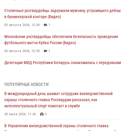
Столичные росгвардейцы задержали мужчину, устроившего дебош
в букмекерской конторе (Видео)
05 августа 2026, 12:39
1
Московские росгвардейцы обеспечили безопасность проведения
футбольного матча Кубка России (Видео)
05 августа 2026, 12:35
1
Делегация МВД Республики Беларусь ознакомилась с передовыми
методами работы Росгвардии в Москве (видео)
04 августа 2026, 18:16
5
1
ПОПУЛЯРНЫЕ НОВОСТИ
В столичном главке Росгвардии завершился чемпионат по самбо и
В международный день шахмат сотрудник вневедомственной
боевому самбо. (видео)
охраны столичного главка Росгвардии рассказал, как
04 августа 2026, 14:00
7
1
интеллектуальный спорт помогает в службе
Офицер Росгвардии стал гостем прямого эфира на «Радио Москвы»
20 июля 2026, 11:30
5
и рассказал о работе дежурных частей
В Управлении вневедомственной охраны столичного главка
04 августа 2026, 12:28