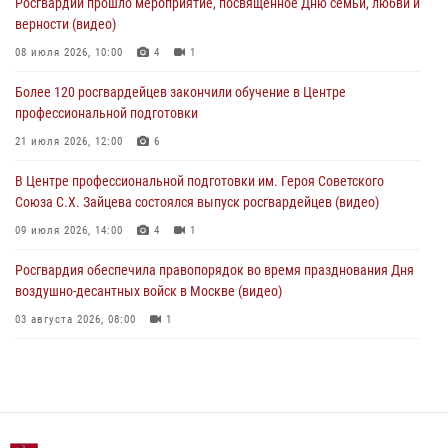
Росгвардии прошло мероприятие, посвящённое Дню семьи, любви и
верности (видео)
В Москве росгвардейцы задержали подозреваемого в нападении
на охранника торгового центра (видео)
08 июля 2026, 10:00
4
1
04 августа 2026, 08:26
1
Более 120 росгвардейцев закончили обучение в Центре
профессиональной подготовки
В Главном управлении Росгвардии по городу Москве подвели итоги
работы подразделений за прошедший месяц
21 июля 2026, 12:00
6
03 августа 2026, 13:00
В Центре профессиональной подготовки им. Героя Советского
Союза С.Х. Зайцева состоялся выпуск росгвардейцев (видео)
09 июля 2026, 14:00
4
1
Росгвардия обеспечила правопорядок во время празднования Дня
воздушно-десантных войск в Москве (видео)
03 августа 2026, 08:00
1
Пазл счастливой жизни: история любви и службы сотрудников
вневедомственной охраны Росгвардии
08 июля 2026, 14:30
2
Безопасность футбольного матча в Москве обеспечена при