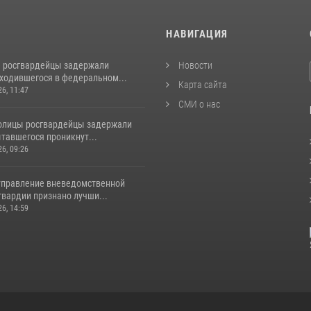
И
НАВИГАЦИЯ
 росгвардейцы задержали
Новости
аходившегося в федеральном...
Карта сайта
26, 11:47
СМИ о нас
толицы росгвардейцы задержали
тавшегося проникнут...
26, 09:26
управление вневедомственной
гвардии признано лучши...
26, 14:59