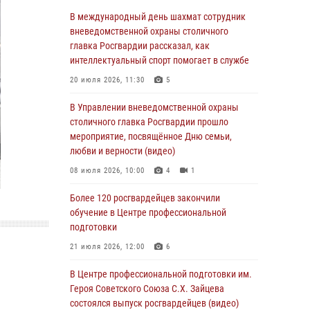
06 августа 2026, 08:30
1
В международный день шахмат сотрудник
Столичные росгвардейцы задержали
вневедомственной охраны столичного
мужчину, устроившего дебош в букмекерской
главка Росгвардии рассказал, как
конторе (Видео)
интеллектуальный спорт помогает в службе
05 августа 2026, 12:39
1
20 июля 2026, 11:30
5
Московские росгвардейцы обеспечили
В Управлении вневедомственной охраны
безопасность проведения футбольного матча
столичного главка Росгвардии прошло
Кубка России (Видео)
мероприятие, посвящённое Дню семьи,
любви и верности (видео)
05 августа 2026, 12:35
1
08 июля 2026, 10:00
4
1
Делегация МВД Республики Беларусь
ознакомилась с передовыми методами
Более 120 росгвардейцев закончили
работы Росгвардии в Москве (видео)
обучение в Центре профессиональной
подготовки
04 августа 2026, 18:16
5
1
21 июля 2026, 12:00
6
В столичном главке Росгвардии завершился
чемпионат по самбо и боевому самбо.
В Центре профессиональной подготовки им.
(видео)
Героя Советского Союза С.Х. Зайцева
состоялся выпуск росгвардейцев (видео)
04 августа 2026, 14:00
7
1