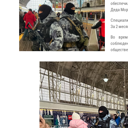
обеспечи
Деда Мор
Специали
За 2 мес
Во врем
соблюде
обществе