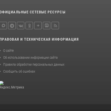
В спецподразделении столичного главка
ОФИЦИАЛЬНЫЕ СЕТЕВЫЕ РЕСУРСЫ
Росгвардии завершился чемпионат по самбо
(виео)
15 июля 2026, 14:00
8
1
Центр профессиональной подготовки
ПРАВОВАЯ И ТЕХНИЧЕСКАЯ ИНФОРМАЦИЯ
сотрудников вневедомственной охраны
столичного главка Росгвардии отмечает своё
32-летие (видео)
О сайте
Об использовании информации сайта
18 июля 2026, 08:00
8
1
Правила обработки персональных данных
Сообщить об ошибках