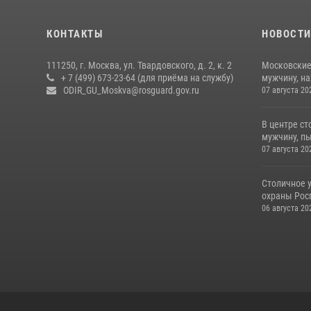
КОНТАКТЫ
НОВОСТ
111250, г. Москва, ул. Твардовского, д. 2, к. 2
Московские
+ 7 (499) 673-23-64 (для приёма на службу)
мужчину, н
ODIR_GU_Moskva@rosguard.gov.ru
07 августа 20
В центре с
мужчину, пы
07 августа 20
Столичное 
охраны Рос
06 августа 20