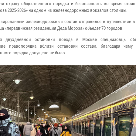
ли охрану общественного порядка и безопасность во время стоян
оза 2025-2026» на одном из железнодорожных вокзалов столицы.
зированный железнодорожный состав отправился в путешествие в 
яца «передвижная резиденция Деда Мороза» объедет 70 городов.
я двухдневной остановки поезда в Москве спецназовцы обе
ние правопорядка вблизи остановки состава, благодаря чему
нного порядка допущено не было.