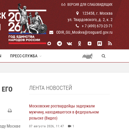
ВЕРСИЯ ДЛЯ СЛАБОВИДЯЩИХ
СК
123458, г. Москва
ул. Твардовского, д. 2, к. 2
И
+ 7 (499) 673-23-71
ODIR_GU_Moskva@rosguard.gov.ru
Ы
ПРЕСС-СЛУЖБА
ЛЕНТА НОВОСТЕЙ
 ЕГО
Московские росгвардейцы задержали
мужчину, находившегося в федеральном
розыске (Видео)
роду Москве
07 августа 2026, 11:47
1