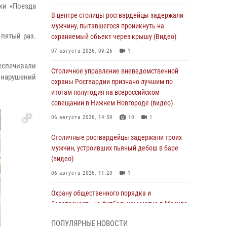
ки «Поезда
В центре столицы росгвардейцы задержали
мужчину, пытавшегося проникнуть на
пятый раз.
охраняемый объект через крышу (Видео)
07 августа 2026, 09:26
1
спечивали
Столичное управление вневедомственной
 нарушений
охраны Росгвардии признано лучшим по
итогам полугодия на всероссийском
совещании в Нижнем Новгороде (видео)
06 августа 2026, 14:59
10
1
Столичные росгвардейцы задержали троих
мужчин, устроивших пьяный дебош в баре
(видео)
06 августа 2026, 11:20
1
Охрану общественного порядка и
безопасность на футбольном матче в Москве
обеспечила Росгвардия (видео)
ПОПУЛЯРНЫЕ НОВОСТИ