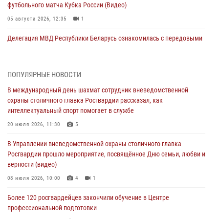
футбольного матча Кубка России (Видео)
05 августа 2026, 12:35
1
Делегация МВД Республики Беларусь ознакомилась с передовыми
методами работы Росгвардии в Москве (видео)
04 августа 2026, 18:16
5
1
ПОПУЛЯРНЫЕ НОВОСТИ
В столичном главке Росгвардии завершился чемпионат по самбо и
В международный день шахмат сотрудник вневедомственной
боевому самбо. (видео)
охраны столичного главка Росгвардии рассказал, как
04 августа 2026, 14:00
7
1
интеллектуальный спорт помогает в службе
Офицер Росгвардии стал гостем прямого эфира на «Радио Москвы»
20 июля 2026, 11:30
5
и рассказал о работе дежурных частей
В Управлении вневедомственной охраны столичного главка
04 августа 2026, 12:28
Росгвардии прошло мероприятие, посвящённое Дню семьи, любви и
верности (видео)
В Москве росгвардейцы задержали подозреваемого в нападении
на охранника торгового центра (видео)
08 июля 2026, 10:00
4
1
04 августа 2026, 08:26
1
Более 120 росгвардейцев закончили обучение в Центре
профессиональной подготовки
В Главном управлении Росгвардии по городу Москве подвели итоги