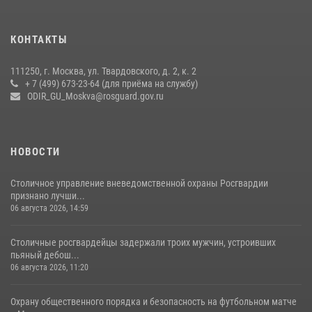
27 июля 2026, 08:00
1
В спецподразделении столичного главка Росгвардии завершился
КОНТАКТЫ
чемпионат по самбо (виео)
15 июля 2026, 14:00
8
1
111250, г. Москва, ул. Твардовского, д. 2, к. 2
+ 7 (499) 673-23-64 (для приёма на службу)
Центр профессиональной подготовки сотрудников
ODIR_GU_Moskva@rosguard.gov.ru
вневедомственной охраны столичного главка Росгвардии отмечает
своё 32-летие (видео)
18 июля 2026, 08:00
8
1
НОВОСТИ
Столичное управление вневедомственной охраны Росгвардии
признано лучши...
06 августа 2026, 14:59
Столичные росгвардейцы задержали троих мужчин, устроивших
пьяный дебош...
06 августа 2026, 11:20
Охрану общественного порядка и безопасность на футбольном матче