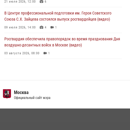
работы подразделений за прошедший месяц
21 июля 2026, 12:00
6
03 августа 2026, 13:00
В Центре профессиональной подготовки им. Героя Советского
Союза С.Х. Зайцева состоялся выпуск росгвардейцев (видео)
09 июля 2026, 14:00
4
1
Росгвардия обеспечила правопорядок во время празднования Дня
воздушно-десантных войск в Москве (видео)
03 августа 2026, 08:00
1
Пазл счастливой жизни: история любви и службы сотрудников
вневедомственной охраны Росгвардии
08 июля 2026, 14:30
2
Безопасность футбольного матча в Москве обеспечена при
Москва
содействии Росгвардии (видео)
Официальный сайт мэра
15 июля 2026, 08:00
1
Росгвардия обеспечила безопасность массовых мероприятий в
Москве (видео)