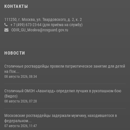
Охрану общественного порядка и безопасность на футбольном
КОНТАКТЫ
матче в Москве обеспечила Росгвардия (видео)
06 августа 2026, 08:30
1
111250, г. Москва, ул. Твардовского, д. 2, к. 2
+ 7 (499) 673-23-64 (для приёма на службу)
Росгвардецы проверили места массового пребывания молодежи в
ODIR_GU_Moskva@rosguard.gov.ru
районе Китай-города (видео)
30 июля 2026, 14:00
1
НОВОСТИ
Столичные росгвардейцы провели патриотическое занятие для детей
на Пок...
08 августа 2026, 08:34
Столичный ОМОН «Авангард» определил лучших в рукопашном бою
(Видео)
08 августа 2026, 07:28
Московские росгвардейцы задержали мужчину, находившегося в
федеральном...
07 августа 2026, 11:47