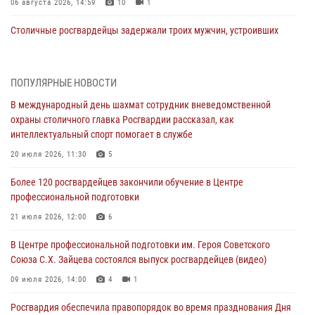
06 августа 2026, 14:59
10
1
Столичные росгвардейцы задержали троих мужчин, устроивших
пьяный дебош в баре (видео)
06 августа 2026, 11:20
1
ПОПУЛЯРНЫЕ НОВОСТИ
Охрану общественного порядка и безопасность на футбольном
В международный день шахмат сотрудник вневедомственной
матче в Москве обеспечила Росгвардия (видео)
охраны столичного главка Росгвардии рассказал, как
06 августа 2026, 08:30
1
интеллектуальный спорт помогает в службе
Столичные росгвардейцы задержали мужчину, устроившего дебош
20 июля 2026, 11:30
5
в букмекерской конторе (Видео)
Более 120 росгвардейцев закончили обучение в Центре
05 августа 2026, 12:39
1
профессиональной подготовки
Московские росгвардейцы обеспечили безопасность проведения
21 июля 2026, 12:00
6
футбольного матча Кубка России (Видео)
В Центре профессиональной подготовки им. Героя Советского
05 августа 2026, 12:35
1
Союза С.Х. Зайцева состоялся выпуск росгвардейцев (видео)
Делегация МВД Республики Беларусь ознакомилась с передовыми
09 июля 2026, 14:00
4
1
методами работы Росгвардии в Москве (видео)
Росгвардия обеспечила правопорядок во время празднования Дня