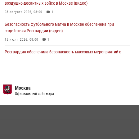
04 августа 2026, 18:16
5
1
воздушно-десантных войск в Москве (видео)
03 августа 2026, 08:00
1
Безопасность футбольного матча в Москве обеспечена при
содействии Росгвардии (видео)
15 июля 2026, 08:00
1
Росгвардия обеспечила безопасность массовых мероприятий в
Москве (видео)
27 июля 2026, 08:00
1
В спецподразделении столичного главка Росгвардии завершился
чемпионат по самбо (виео)
Москва
Официальный сайт мэра
15 июля 2026, 14:00
8
1
Центр профессиональной подготовки сотрудников
вневедомственной охраны столичного главка Росгвардии отмечает
своё 32-летие (видео)
18 июля 2026, 08:00
8
1