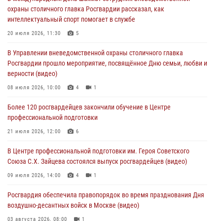
футбольного матча Кубка России (Видео)
охраны столичного главка Росгвардии рассказал, как
05 августа 2026, 12:35
1
интеллектуальный спорт помогает в службе
Делегация МВД Республики Беларусь ознакомилась с передовыми
20 июля 2026, 11:30
5
методами работы Росгвардии в Москве (видео)
В Управлении вневедомственной охраны столичного главка
04 августа 2026, 18:16
5
1
Росгвардии прошло мероприятие, посвящённое Дню семьи, любви и
верности (видео)
В столичном главке Росгвардии завершился чемпионат по самбо и
боевому самбо. (видео)
08 июля 2026, 10:00
4
1
04 августа 2026, 14:00
7
1
Более 120 росгвардейцев закончили обучение в Центре
профессиональной подготовки
Офицер Росгвардии стал гостем прямого эфира на «Радио Москвы»
и рассказал о работе дежурных частей
21 июля 2026, 12:00
6
04 августа 2026, 12:28
В Центре профессиональной подготовки им. Героя Советского
Союза С.Х. Зайцева состоялся выпуск росгвардейцев (видео)
09 июля 2026, 14:00
4
1
Росгвардия обеспечила правопорядок во время празднования Дня
воздушно-десантных войск в Москве (видео)
03 августа 2026, 08:00
1