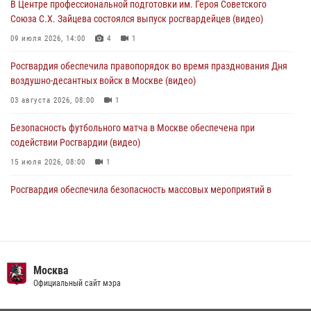
В Центре профессиональной подготовки им. Героя Советского
05 августа 2026, 12:35
1
Союза С.Х. Зайцева состоялся выпуск росгвардейцев (видео)
Делегация МВД Республики Беларусь ознакомилась с передовыми
09 июля 2026, 14:00
4
1
методами работы Росгвардии в Москве (видео)
Росгвардия обеспечила правопорядок во время празднования Дня
04 августа 2026, 18:16
5
1
воздушно-десантных войск в Москве (видео)
03 августа 2026, 08:00
1
Безопасность футбольного матча в Москве обеспечена при
содействии Росгвардии (видео)
15 июля 2026, 08:00
1
Росгвардия обеспечила безопасность массовых мероприятий в
Москве (видео)
27 июля 2026, 08:00
1
В спецподразделении столичного главка Росгвардии завершился
чемпионат по самбо (виео)
Москва
Официальный сайт мэра
15 июля 2026, 14:00
8
1