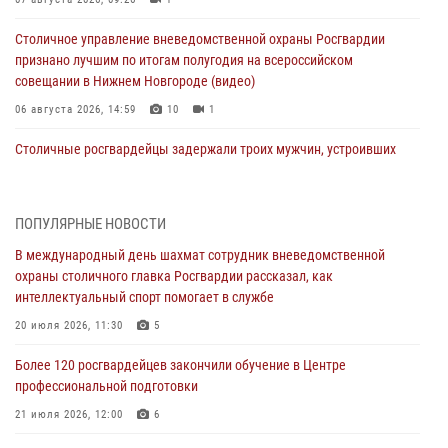
Столичное управление вневедомственной охраны Росгвардии
признано лучшим по итогам полугодия на всероссийском
совещании в Нижнем Новгороде (видео)
06 августа 2026, 14:59
10
1
Столичные росгвардейцы задержали троих мужчин, устроивших
пьяный дебош в баре (видео)
06 августа 2026, 11:20
1
ПОПУЛЯРНЫЕ НОВОСТИ
Охрану общественного порядка и безопасность на футбольном
В международный день шахмат сотрудник вневедомственной
матче в Москве обеспечила Росгвардия (видео)
охраны столичного главка Росгвардии рассказал, как
06 августа 2026, 08:30
1
интеллектуальный спорт помогает в службе
Столичные росгвардейцы задержали мужчину, устроившего дебош
20 июля 2026, 11:30
5
в букмекерской конторе (Видео)
Более 120 росгвардейцев закончили обучение в Центре
05 августа 2026, 12:39
1
профессиональной подготовки
Московские росгвардейцы обеспечили безопасность проведения
21 июля 2026, 12:00
6
футбольного матча Кубка России (Видео)