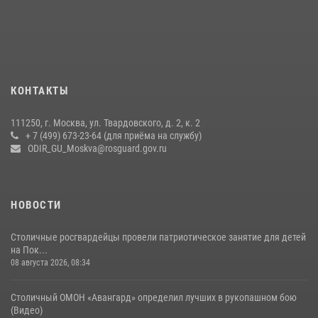
Центр профессиональной подготовки сотрудников
вневедомственной охраны столичного главка Росгвардии отмечает
своё 32-летие (видео)
18 июля 2026, 08:00
8
1
Охрану общественного порядка и безопасность на футбольном
КОНТАКТЫ
матче в Москве обеспечила Росгвардия (видео)
06 августа 2026, 08:30
1
111250, г. Москва, ул. Твардовского, д. 2, к. 2
+ 7 (499) 673-23-64 (для приёма на службу)
Росгвардецы проверили места массового пребывания молодежи в
ODIR_GU_Moskva@rosguard.gov.ru
районе Китай-города (видео)
30 июля 2026, 14:00
1
НОВОСТИ
Столичные росгвардейцы провели патриотическое занятие для детей
на Пок...
08 августа 2026, 08:34
Столичный ОМОН «Авангард» определил лучших в рукопашном бою
(Видео)