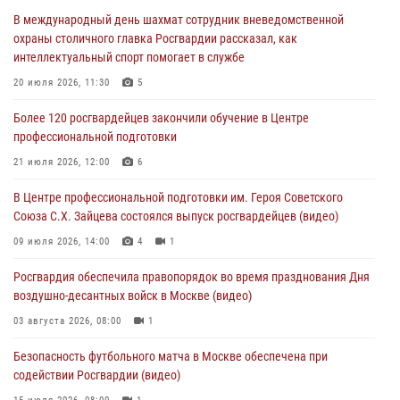
Охрану общественного порядка и безопасность на футбольном
В международный день шахмат сотрудник вневедомственной
матче в Москве обеспечила Росгвардия (видео)
охраны столичного главка Росгвардии рассказал, как
06 августа 2026, 08:30
1
интеллектуальный спорт помогает в службе
Столичные росгвардейцы задержали мужчину, устроившего дебош
20 июля 2026, 11:30
5
в букмекерской конторе (Видео)
Более 120 росгвардейцев закончили обучение в Центре
05 августа 2026, 12:39
1
профессиональной подготовки
Московские росгвардейцы обеспечили безопасность проведения
21 июля 2026, 12:00
6
футбольного матча Кубка России (Видео)
В Центре профессиональной подготовки им. Героя Советского
05 августа 2026, 12:35
1
Союза С.Х. Зайцева состоялся выпуск росгвардейцев (видео)
Делегация МВД Республики Беларусь ознакомилась с передовыми
09 июля 2026, 14:00
4
1
методами работы Росгвардии в Москве (видео)
Росгвардия обеспечила правопорядок во время празднования Дня
04 августа 2026, 18:16
5
1
воздушно-десантных войск в Москве (видео)
03 августа 2026, 08:00
1
Безопасность футбольного матча в Москве обеспечена при
содействии Росгвардии (видео)