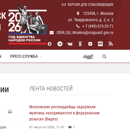
ВЕРСИЯ ДЛЯ СЛАБОВИДЯЩИХ
СК
123458, г. Москва
ул. Твардовского, д. 2, к. 2
И
+ 7 (499) 673-23-71
ODIR_GU_Moskva@rosguard.gov.ru
Ы
ПРЕСС-СЛУЖБА
ЛЕНТА НОВОСТЕЙ
НИИ
Московские росгвардейцы задержали
мужчину, находившегося в федеральном
розыске (Видео)
ащие
07 августа 2026, 11:47
1