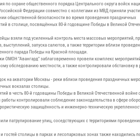
ия по охране общественного порядка Центрального округа войск на
Российской Федерации совместно с коллегами из МВД приняли участи
нии общественной безопасности во время проведения праздничных
тий в столице, посвящённых 80-й годовщине Победы в Великой Отеч
ейцы взяли под усиленный контроль места массовых мероприятий, п
в, выступлений, запуска салютов, а также территории вблизи проведе
енного парада Победы на Красной площади.
ки ОМОН "Авангард" заблаговременно провели комплекс мероприяти
ому обследованию местности, а также контролировали обстановку в 
ок на акватории Москвы - реки вблизи проведения праздничных меро
ечных вокзалах столицы.
тий в честь 80-й годовщины Победы в Великой Отечественной войне 
работы контролировали соблюдение законодательства в сфере оборо
еррористическую защищённость и инженерно-техническую укрепленнос
лили патрулирование улиц, соседствующих с территориями проведени
и гостей столицы в парках и лесопарковых зонах также находились п