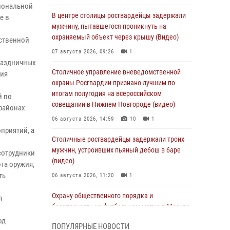
циональной
В центре столицы росгвардейцы задержали
е в
мужчину, пытавшегося проникнуть на
охраняемый объект через крышу (Видео)
ественной
07 августа 2026, 09:26
1
раздничных
Столичное управление вневедомственной
ния
охраны Росгвардии признано лучшим по
итогам полугодия на всероссийском
й по
совещании в Нижнем Новгороде (видео)
районах
06 августа 2026, 14:59
10
1
приятий, а
Столичные росгвардейцы задержали троих
мужчин, устроивших пьяный дебош в баре
сотрудники
(видео)
та оружия,
ть
06 августа 2026, 11:20
1
Охрану общественного порядка и
я
безопасность на футбольном матче в Москве
обеспечила Росгвардия (видео)
од
ПОПУЛЯРНЫЕ НОВОСТИ