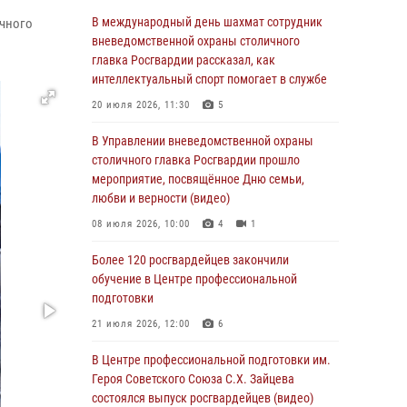
06 августа 2026, 08:30
1
В международный день шахмат сотрудник
ичного
Столичные росгвардейцы задержали
вневедомственной охраны столичного
мужчину, устроившего дебош в букмекерской
главка Росгвардии рассказал, как
конторе (Видео)
интеллектуальный спорт помогает в службе
05 августа 2026, 12:39
1
20 июля 2026, 11:30
5
Московские росгвардейцы обеспечили
В Управлении вневедомственной охраны
безопасность проведения футбольного матча
столичного главка Росгвардии прошло
Кубка России (Видео)
мероприятие, посвящённое Дню семьи,
любви и верности (видео)
05 августа 2026, 12:35
1
08 июля 2026, 10:00
4
1
Делегация МВД Республики Беларусь
ознакомилась с передовыми методами
Более 120 росгвардейцев закончили
работы Росгвардии в Москве (видео)
обучение в Центре профессиональной
подготовки
04 августа 2026, 18:16
5
1
21 июля 2026, 12:00
6
В столичном главке Росгвардии завершился
чемпионат по самбо и боевому самбо.
В Центре профессиональной подготовки им.
(видео)
Героя Советского Союза С.Х. Зайцева
состоялся выпуск росгвардейцев (видео)
04 августа 2026, 14:00
7
1