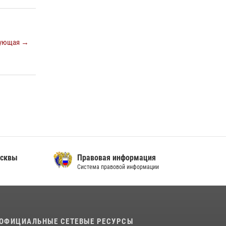
В спецподразделении столичного главка
Росгвардии завершился чемпионат по самбо
(виео)
ующая →
15 июля 2026, 14:00
8
1
Центр профессиональной подготовки
сотрудников вневедомственной охраны
столичного главка Росгвардии отмечает своё
32-летие (видео)
18 июля 2026, 08:00
8
1
сквы
Правовая информация
Система правовой информации
ОФИЦИАЛЬНЫЕ СЕТЕВЫЕ РЕСУРСЫ